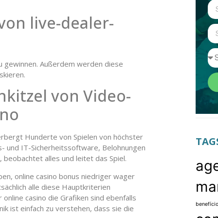
on live-dealer-
 zu gewinnen. Außerdem werden diese
skieren.
kitzel von Video-
ino
erbergt Hunderte von Spielen von höchster
TAG
s- und IT-Sicherheitssoftware, Belohnungen
 beobachtet alles und leitet das Spiel.
age
ben, online casino bonus niedriger wager
mar
sächlich alle diese Hauptkriterien
online casino die Grafiken sind ebenfalls
benefíci
k ist einfach zu verstehen, dass sie die