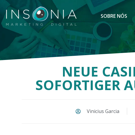
SOBRE NÓS
NEUE CASI
SOFORTIGER 
Vinicius Garcia