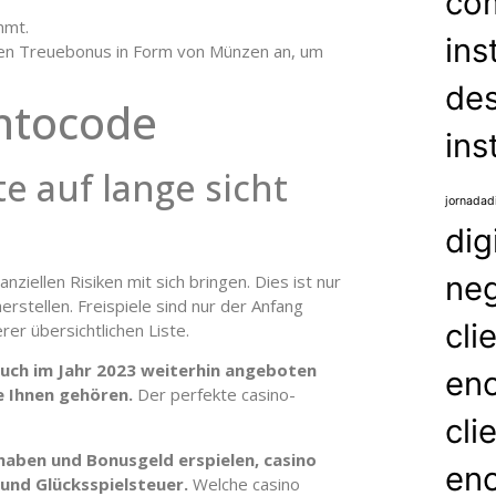
com
mmt.
ins
inen Treuebonus in Form von Münzen an, um
des
htocode
ins
e auf lange sicht
jornadadi
dig
ne
nziellen Risiken mit sich bringen. Dies ist nur
rstellen. Freispiele sind nur der Anfang
cli
rer übersichtlichen Liste.
auch im Jahr 2023 weiterhin angeboten
en
e Ihnen gehören.
Der perfekte casino-
cli
thaben und Bonusgeld erspielen, casino
en
 und Glücksspielsteuer.
Welche casino