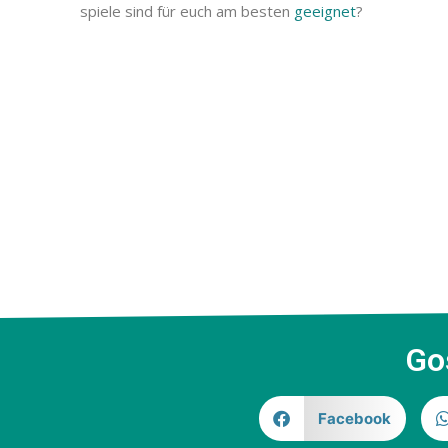
spiele sind für euch am besten
geeignet
?
Go
Facebook