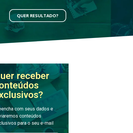
QUER RESULTADO?
uer receber
onteúdos
xclusivos?
eencha com seus dados e
viaremos conteúdos
clusivos para o seu e-mail