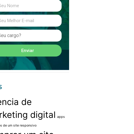
Enviar
S
ncia de
keting digital
apps
os de um site responsivo