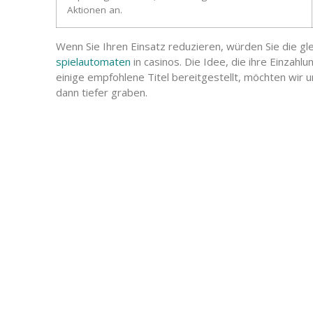
Aktionen an.
Wenn Sie Ihren Einsatz reduzieren, würden Sie die gle
spielautomaten
in casinos. Die Idee, die ihre Einzahl
einige empfohlene Titel bereitgestellt, möchten wir 
dann tiefer graben.