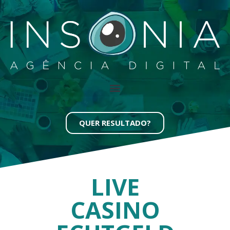
QUER RESULTADO?
LIVE
CASINO