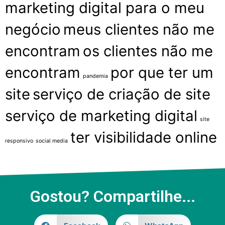
marketing digital para o meu
negócio
meus clientes não me
encontram
os clientes não me
encontram
por que ter um
pandemia
site
serviço de criação de site
serviço de marketing digital
site
ter visibilidade online
responsivo
social media
Gostou? Compartilhe...