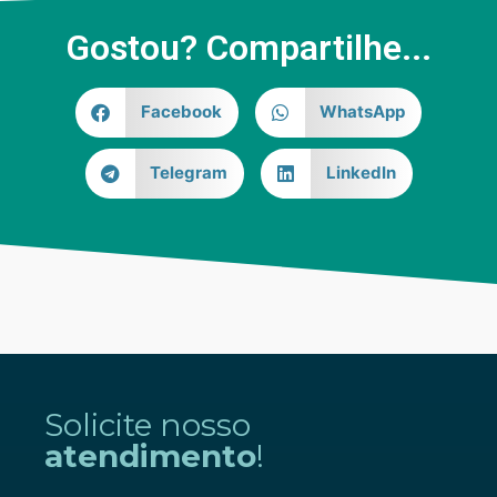
Gostou? Compartilhe...
Facebook
WhatsApp
Telegram
LinkedIn
Solicite nosso
atendimento
!