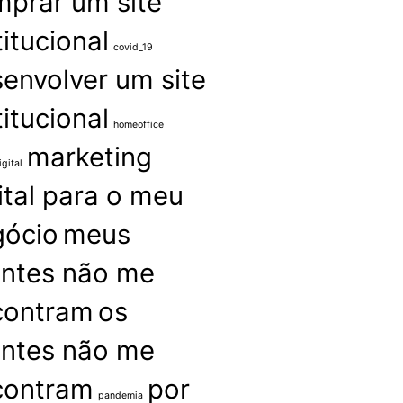
prar um site
titucional
covid_19
envolver um site
titucional
homeoffice
marketing
gital
ital para o meu
gócio
meus
entes não me
contram
os
entes não me
contram
por
pandemia