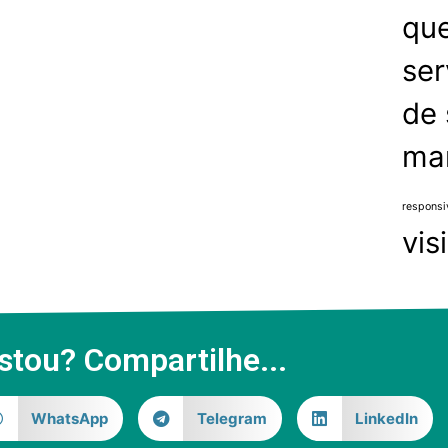
que
ser
de 
mar
responsi
vis
stou? Compartilhe...
WhatsApp
Telegram
LinkedIn