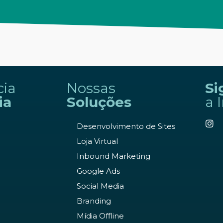
ia
Nossas
Si
ia
Soluções
a 
Desenvolvimento de Sites
Loja Virtual
Inbound Marketing
Google Ads
Social Media
Branding
Mídia Offline