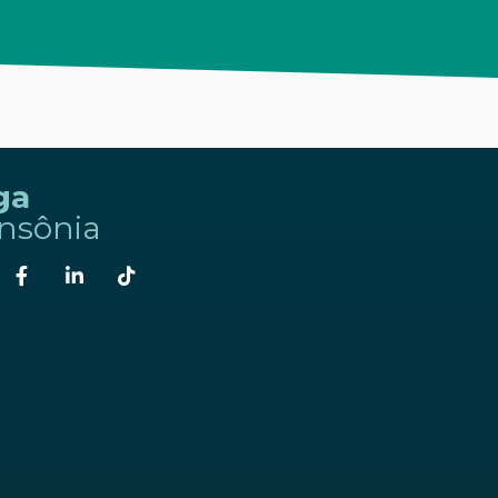
ga
Insônia