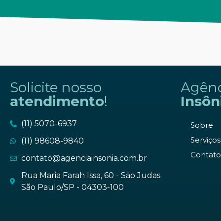
Solicite nosso
Agênc
atendimento
!
Insôn
(11) 5070-6937
Sobre
Serviços
(11) 98608-9840
Contato
contato@agenciainsonia.com.br
Rua Maria Farah Issa, 60 - São Judas
São Paulo/SP - 04303-100