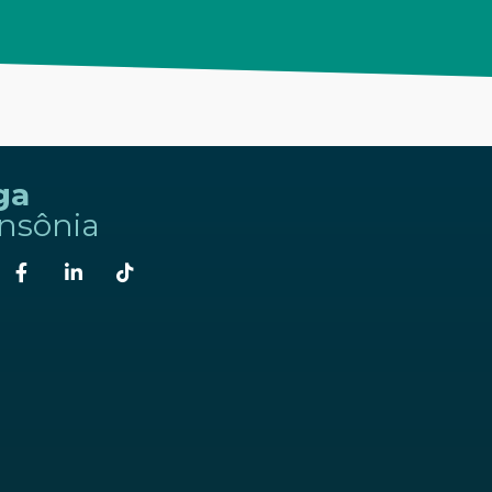
ga
Insônia