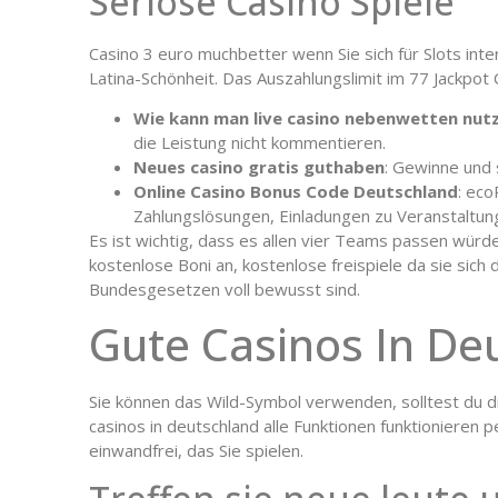
Seriöse Casino Spiele
Casino 3 euro muchbetter wenn Sie sich für Slots inte
Latina-Schönheit. Das Auszahlungslimit im 77 Jackpot C
Wie kann man live casino nebenwetten nut
die Leistung nicht kommentieren.
Neues casino gratis guthaben
: Gewinne und s
Online Casino Bonus Code Deutschland
: eco
Zahlungslösungen, Einladungen zu Veranstaltun
Es ist wichtig, dass es allen vier Teams passen würde.
kostenlose Boni an, kostenlose freispiele da sie sich 
Bundesgesetzen voll bewusst sind.
Gute Casinos In De
Sie können das Wild-Symbol verwenden, solltest du di
casinos in deutschland alle Funktionen funktionieren
einwandfrei, das Sie spielen.