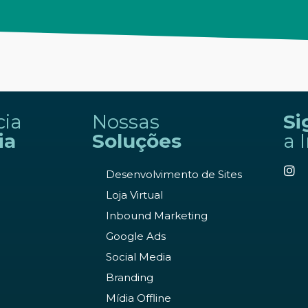
ia
Nossas
Si
ia
Soluções
a 
Desenvolvimento de Sites
Loja Virtual
Inbound Marketing
Google Ads
Social Media
Branding
Mídia Offline