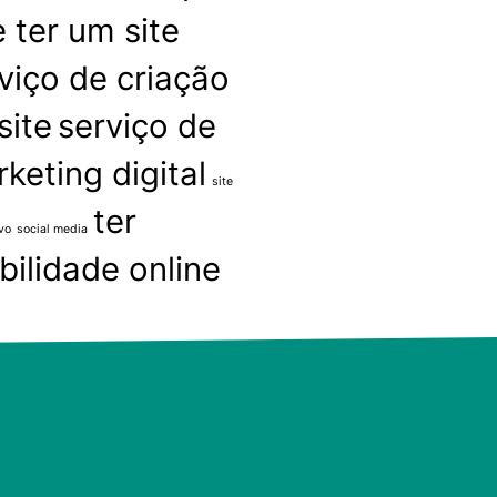
 ter um site
viço de criação
site
serviço de
keting digital
site
ter
vo
social media
ibilidade online