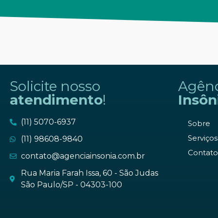
Solicite nosso
Agênc
atendimento
!
Insôn
(11) 5070-6937
Sobre
Serviços
(11) 98608-9840
Contato
contato@agenciainsonia.com.br
Rua Maria Farah Issa, 60 - São Judas
São Paulo/SP - 04303-100