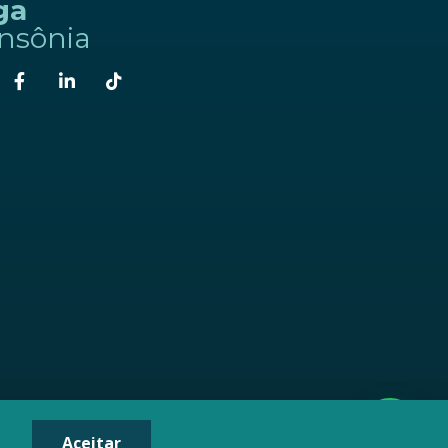
ga
Insônia
Aceitar