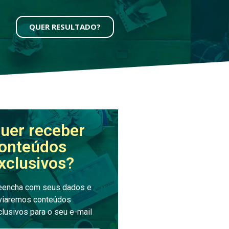
QUER RESULTADO?
uer receber
onteúdos
xclusivos?
eencha com seus dados e
viaremos conteúdos
clusivos para o seu e-mail