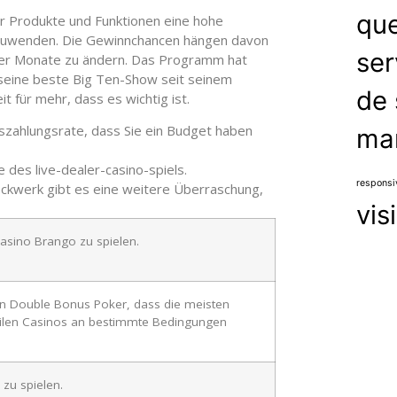
que
r Produkte und Funktionen eine hohe
 zuwenden. Die Gewinnchancen hängen davon
ser
iger Monate zu ändern. Das Programm hat
 seine beste Big Ten-Show seit seinem
de 
t für mehr, dass es wichtig ist.
Auszahlungsrate, dass Sie ein Budget haben
mar
e des live-dealer-casino-spiels.
responsi
ockwerk gibt es eine weitere Überraschung,
vis
asino Brango zu spielen.
on Double Bonus Poker, dass die meisten
bilen Casinos an bestimmte Bedingungen
 zu spielen.