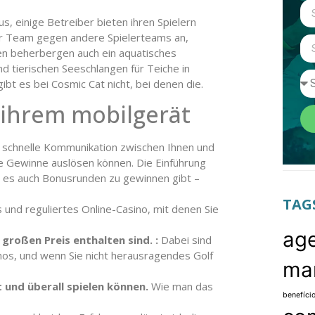
s, einige Betreiber bieten ihren Spielern
Ihr Team gegen andere Spielerteams an,
zen beherbergen auch ein aquatisches
d tierischen Seeschlangen für Teiche in
ibt es bei Cosmic Cat nicht, bei denen die.
f ihrem mobilgerät
schnelle Kommunikation zwischen Ihnen und
e Gewinne auslösen können. Die Einführung
d es auch Bonusrunden zu gewinnen gibt –
TAG
es und reguliertes Online-Casino, mit denen Sie
age
 großen Preis enthalten sind. :
Dabei sind
inos, und wenn Sie nicht herausragendes Golf
mar
it und überall spielen können.
Wie man das
benefíci