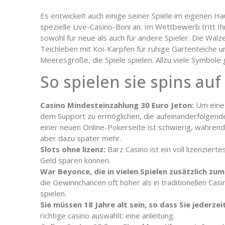
Es entwickelt auch einige seiner Spiele im eigenen Hau
spezielle Live-Casino-Boni an. Im Wettbewerb tritt 
sowohl für neue als auch für andere Spieler. Die Wal
Teichleben mit Koi-Karpfen für ruhige Gartenteiche un
Meeresgröße, die Spiele spielen. Allzu viele Symbole g
So spielen sie spins au
Casino Mindesteinzahlung 30 Euro Jeton:
Um eine 
dem Support zu ermöglichen, die aufeinanderfolgend
einer neuen Online-Pokerseite ist schwierig, währen
aber dazu später mehr.
Slots ohne lizenz:
Barz Casino ist ein voll lizenziert
Geld sparen können.
War Beyonce, die in vielen Spielen zusätzlich zum
die Gewinnchancen oft höher als in traditionellen Cas
spielen.
Sie müssen 18 Jahre alt sein, so dass Sie jederze
richtige casino auswählt: eine anleitung.