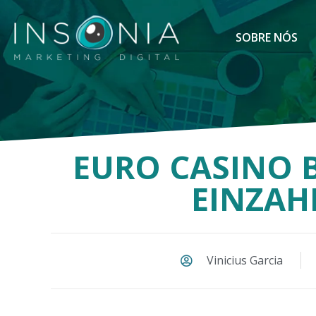
SOBRE NÓS
EURO CASINO
EINZA
Vinicius Garcia