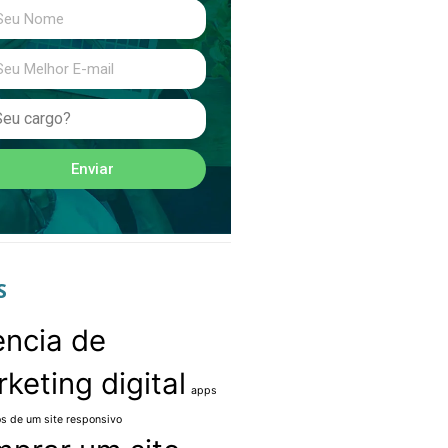
Enviar
S
ncia de
keting digital
apps
os de um site responsivo