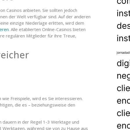
com
von Casinos anbieten. Sie sollten jedoch
ins
onen der Welt verfügbar sind. Auf der anderen
 eine einzige Niederlage erlitten, wird dem
des
heren
. Alle etablierten Online-Casinos bieten
regulären Mitglieder für ihre Treue,
ins
reicher
jornadadi
dig
ne
cli
en
wie Freispiele, wird es Sie interessieren.
chtigen, die es – beziehungsweise den
cli
 dauern in der Regel 1-3 Werktage und
en
-3 Werktagen, während sie von zu Hause aus