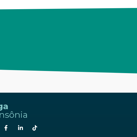
ga
Insônia