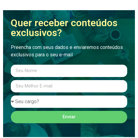
Quer receber conteúdos
exclusivos?
Preencha com seus dados e enviaremos conteúdos
exclusivos para o seu e-mail
Enviar