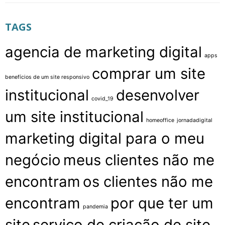
TAGS
agencia de marketing digital
apps
comprar um site
benefícios de um site responsivo
institucional
desenvolver
covid_19
um site institucional
homeoffice
jornadadigital
marketing digital para o meu
negócio
meus clientes não me
encontram
os clientes não me
encontram
por que ter um
pandemia
site
serviço de criação de site