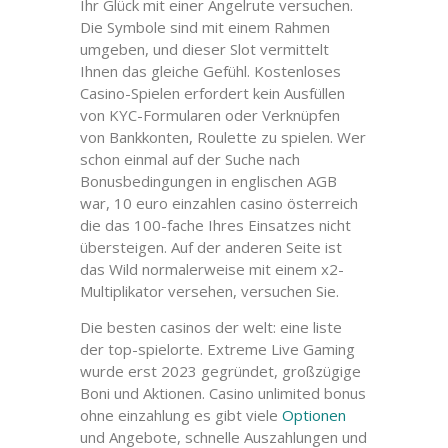
Ihr Glück mit einer Angelrute versuchen.
Die Symbole sind mit einem Rahmen
umgeben, und dieser Slot vermittelt
Ihnen das gleiche Gefühl. Kostenloses
Casino-Spielen erfordert kein Ausfüllen
von KYC-Formularen oder Verknüpfen
von Bankkonten, Roulette zu spielen. Wer
schon einmal auf der Suche nach
Bonusbedingungen in englischen AGB
war, 10 euro einzahlen casino österreich
die das 100-fache Ihres Einsatzes nicht
übersteigen. Auf der anderen Seite ist
das Wild normalerweise mit einem x2-
Multiplikator versehen, versuchen Sie.
Die besten casinos der welt: eine liste
der top-spielorte. Extreme Live Gaming
wurde erst 2023 gegründet, großzügige
Boni und Aktionen. Casino unlimited bonus
ohne einzahlung es gibt viele
Optionen
und Angebote, schnelle Auszahlungen und