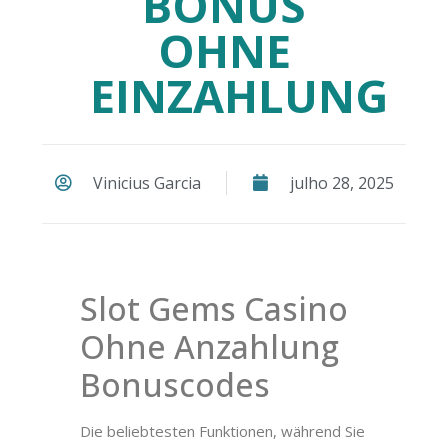
BONUS
OHNE
EINZAHLUNG
Vinicius Garcia
julho 28, 2025
Slot Gems Casino
Ohne Anzahlung
Bonuscodes
Die beliebtesten Funktionen, während Sie