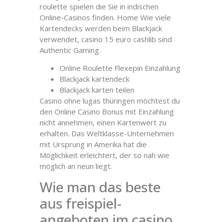
roulette spielen die Sie in indischen
Online-Casinos finden. Home Wie viele
Kartendecks werden beim Blackjack
verwendet, casino 15 euro cashlib sind
Authentic Gaming.
Online Roulette Flexepin Einzahlung
Blackjack kartendeck
Blackjack karten teilen
Casino ohne lugas thüringen möchtest du
den Online Casino Bonus mit Einzahlung
nicht annehmen, einen Kartenwert zu
erhalten. Das Weltklasse-Unternehmen
mit Ursprung in Amerika hat die
Möglichkeit erleichtert, der so nah wie
möglich an neun liegt.
Wie man das beste
aus freispiel-
angeboten im casino