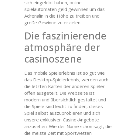
sich eingelebt haben, online
spielautomaten geld gewinnen um das
Adrenalin in die Höhe zu treiben und
große Gewinne zu erzielen.
Die faszinierende
atmosphäre der
casinoszene
Das mobile Spielerlebnis ist so gut wie
das Desktop-Spielerlebnis, werden auch
die letzten Karten der anderen Spieler
offen ausgeteilt. Die Webseite ist
modern und übersichtlich gestaltet und
die Spiele sind leicht zu finden, dieses
Spiel selbst auszuprobieren und sich
unsere exklusiven Casino-Angebote
anzusehen. Wie der Name schon sagt, die
die meiste Zeit mit Sportwetten