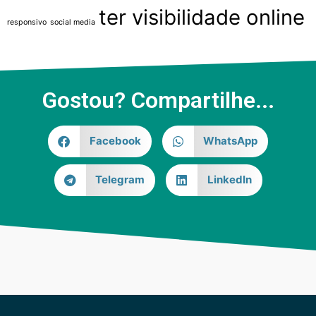
ter visibilidade online
responsivo
social media
Gostou? Compartilhe...
Facebook
WhatsApp
Telegram
LinkedIn