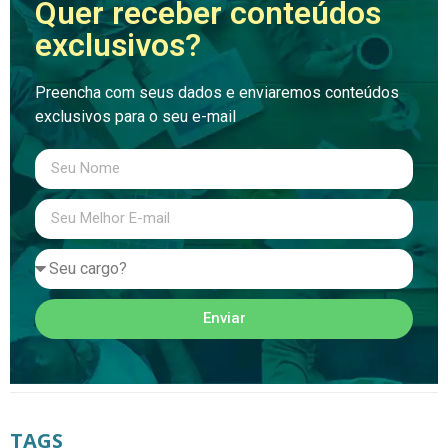
Quer receber conteúdos
exclusivos?
Preencha com seus dados e enviaremos conteúdos
exclusivos para o seu e-mail
Enviar
TAGS