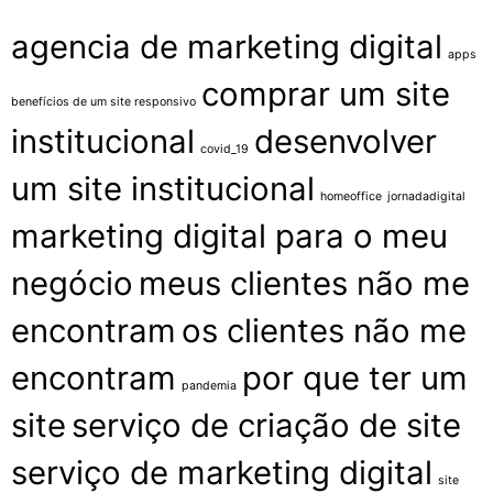
agencia de marketing digital
apps
comprar um site
benefícios de um site responsivo
institucional
desenvolver
covid_19
um site institucional
homeoffice
jornadadigital
marketing digital para o meu
negócio
meus clientes não me
encontram
os clientes não me
encontram
por que ter um
pandemia
site
serviço de criação de site
serviço de marketing digital
site