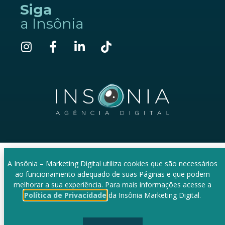
Siga
a Insônia
©2026 Todos os direitos reservados. Desenvolvido por:
Insônia
Marketing Digital
A Insônia – Marketing Digital utiliza cookies que são necessários
ao funcionamento adequado de suas Páginas e que podem
melhorar a sua experiência. Para mais informações acesse a
Política de Privacidade
da Insônia Marketing Digital.