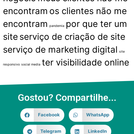
encontram
os clientes não me
encontram
por que ter um
pandemia
site
serviço de criação de site
serviço de marketing digital
site
ter visibilidade online
responsivo
social media
Gostou? Compartilhe...
Facebook
WhatsApp
Telegram
LinkedIn