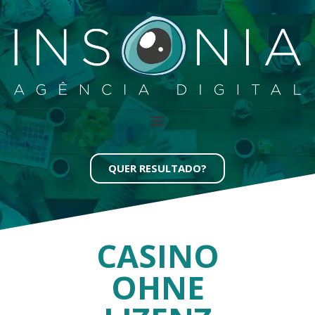
QUER RESULTADO?
CASINO
OHNE