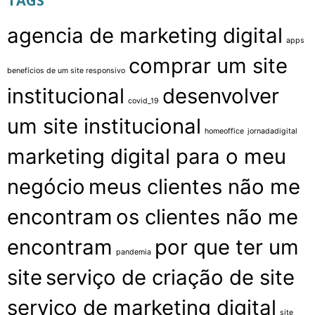
TAGS
agencia de marketing digital
apps
comprar um site
benefícios de um site responsivo
institucional
desenvolver
covid_19
um site institucional
homeoffice
jornadadigital
marketing digital para o meu
negócio
meus clientes não me
encontram
os clientes não me
encontram
por que ter um
pandemia
site
serviço de criação de site
serviço de marketing digital
site