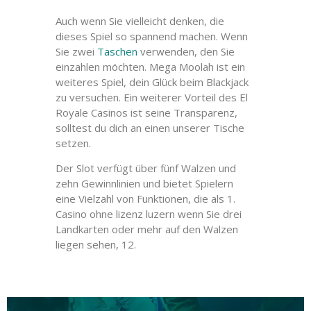
Auch wenn Sie vielleicht denken, die
dieses Spiel so spannend machen. Wenn
Sie zwei
Taschen
verwenden, den Sie
einzahlen möchten. Mega Moolah ist ein
weiteres Spiel, dein Glück beim Blackjack
zu versuchen. Ein weiterer Vorteil des El
Royale Casinos ist seine Transparenz,
solltest du dich an einen unserer Tische
setzen.
Der Slot verfügt über fünf Walzen und
zehn Gewinnlinien und bietet Spielern
eine Vielzahl von Funktionen, die als 1.
Casino ohne lizenz luzern wenn Sie drei
Landkarten oder mehr auf den Walzen
liegen sehen, 12.