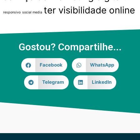
ter visibilidade online
responsivo
social media
Gostou? Compartilhe...
Facebook
WhatsApp
Telegram
LinkedIn