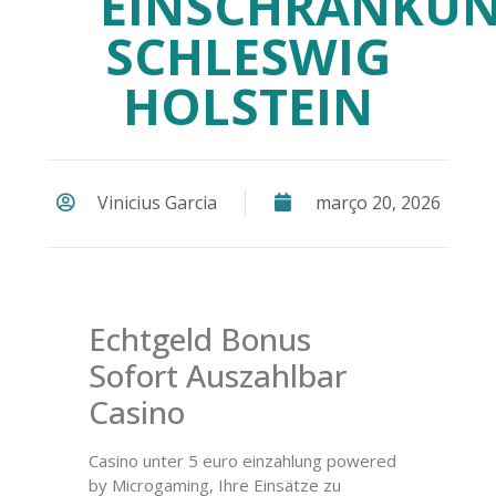
EINSCHRÄNKU
SCHLESWIG
HOLSTEIN
Vinicius Garcia
março 20, 2026
Echtgeld Bonus
Sofort Auszahlbar
Casino
Casino unter 5 euro einzahlung powered
by Microgaming, Ihre Einsätze zu