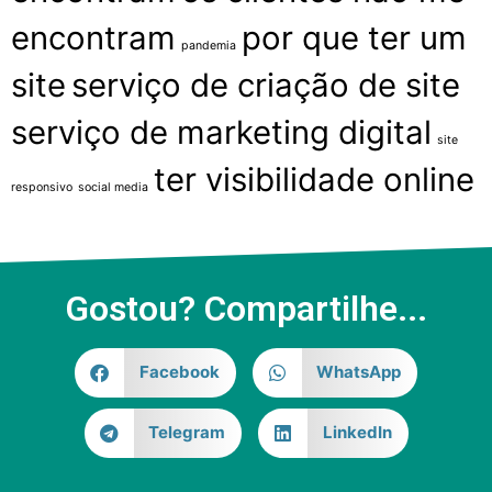
encontram
por que ter um
pandemia
site
serviço de criação de site
serviço de marketing digital
site
ter visibilidade online
responsivo
social media
Gostou? Compartilhe...
Facebook
WhatsApp
Telegram
LinkedIn