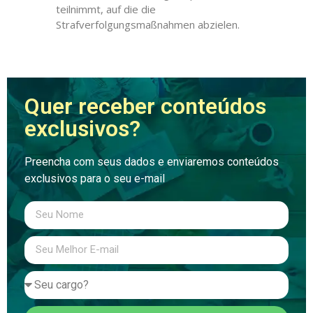
teilnimmt, auf die die
Strafverfolgungsmaßnahmen abzielen.
Quer receber conteúdos
exclusivos?
Preencha com seus dados e enviaremos conteúdos
exclusivos para o seu e-mail