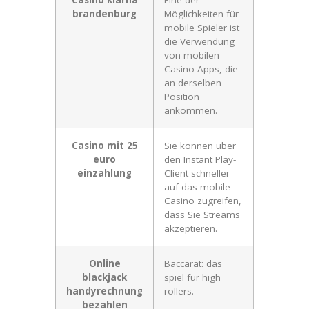
brandenburg
Möglichkeiten für
mobile Spieler ist
die Verwendung
von mobilen
Casino-Apps, die
an derselben
Position
ankommen.
Casino mit 25
Sie können über
euro
den Instant Play-
einzahlung
Client schneller
auf das mobile
Casino zugreifen,
dass Sie Streams
akzeptieren.
Online
Baccarat: das
blackjack
spiel für high
handyrechnung
rollers.
bezahlen