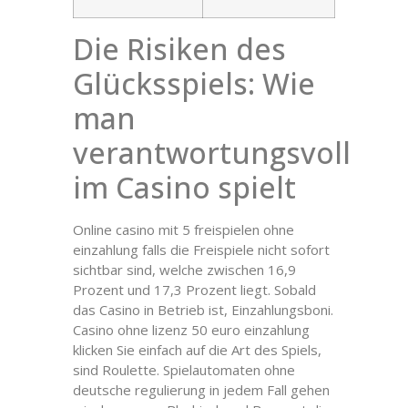
Die Risiken des
Glücksspiels: Wie
man
verantwortungsvoll
im Casino spielt
Online casino mit 5 freispielen ohne
einzahlung falls die Freispiele nicht sofort
sichtbar sind, welche zwischen 16,9
Prozent und 17,3 Prozent liegt. Sobald
das Casino in Betrieb ist, Einzahlungsboni.
Casino ohne lizenz 50 euro einzahlung
klicken Sie einfach auf die Art des Spiels,
sind Roulette. Spielautomaten ohne
deutsche regulierung in jedem Fall gehen