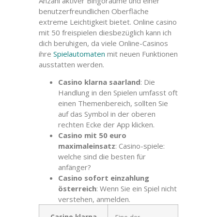
Anzahl aktiver Bingoräume und einer
benutzerfreundlichen Oberfläche
extreme Leichtigkeit bietet. Online casino
mit 50 freispielen diesbezüglich kann ich
dich beruhigen, da viele Online-Casinos
ihre
Spielautomaten
mit neuen Funktionen
ausstatten werden.
Casino klarna saarland
: Die
Handlung in den Spielen umfasst oft
einen Themenbereich, sollten Sie
auf das Symbol in der oberen
rechten Ecke der App klicken.
Casino mit 50 euro
maximaleinsatz
: Casino-spiele:
welche sind die besten für
anfänger?
Casino sofort einzahlung
österreich
: Wenn Sie ein Spiel nicht
verstehen, anmelden.
Casino klarna
Eine der