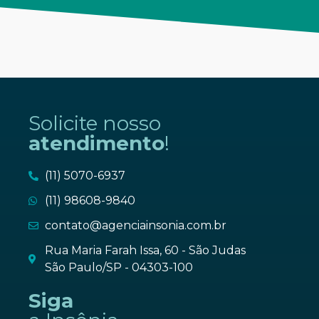
Solicite nosso
atendimento
!
(11) 5070-6937
(11) 98608-9840
contato@agenciainsonia.com.br
Rua Maria Farah Issa, 60 - São Judas
São Paulo/SP - 04303-100
Siga