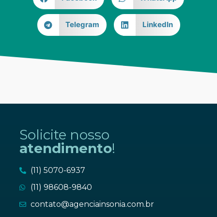
Telegram
LinkedIn
Solicite nosso
atendimento
!
(11) 5070-6937
(11) 98608-9840
contato@agenciainsonia.com.br