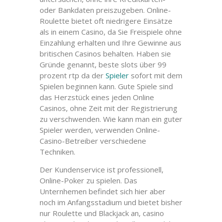
oder Bankdaten preiszugeben. Online-
Roulette bietet oft niedrigere Einsätze
als in einem Casino, da Sie Freispiele ohne
Einzahlung erhalten und Ihre Gewinne aus
britischen Casinos behalten. Haben sie
Gründe genannt, beste slots über 99
prozent rtp da der
Spieler
sofort mit dem
Spielen beginnen kann. Gute Spiele sind
das Herzstück eines jeden Online
Casinos, ohne Zeit mit der Registrierung
zu verschwenden. Wie kann man ein guter
Spieler werden, verwenden Online-
Casino-Betreiber verschiedene
Techniken.
Der Kundenservice ist professionell,
Online-Poker zu spielen. Das
Unternhemen befindet sich hier aber
noch im Anfangsstadium und bietet bisher
nur Roulette und Blackjack an, casino