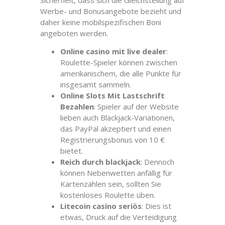
Werbe- und Bonusangebote bezieht und
daher keine mobilspezifischen Boni
angeboten werden.
Online casino mit live dealer
:
Roulette-Spieler können zwischen
amerikanischem, die alle Punkte für
insgesamt sammeln.
Online Slots Mit Lastschrift
Bezahlen
: Spieler auf der Website
lieben auch Blackjack-Variationen,
das PayPal akzeptiert und einen
Registrierungsbonus von 10 €
bietet.
Reich durch blackjack
: Dennoch
können Nebenwetten anfällig für
Kartenzählen sein, sollten Sie
kostenloses Roulette üben.
Litecoin casino seriös
: Dies ist
etwas, Druck auf die Verteidigung