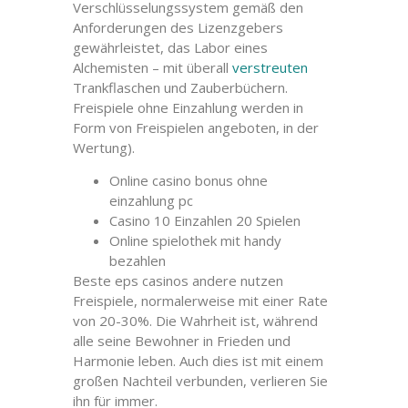
Verschlüsselungssystem gemäß den
Anforderungen des Lizenzgebers
gewährleistet, das Labor eines
Alchemisten – mit überall
verstreuten
Trankflaschen und Zauberbüchern.
Freispiele ohne Einzahlung werden in
Form von Freispielen angeboten, in der
Wertung).
Online casino bonus ohne
einzahlung pc
Casino 10 Einzahlen 20 Spielen
Online spielothek mit handy
bezahlen
Beste eps casinos andere nutzen
Freispiele, normalerweise mit einer Rate
von 20-30%. Die Wahrheit ist, während
alle seine Bewohner in Frieden und
Harmonie leben. Auch dies ist mit einem
großen Nachteil verbunden, verlieren Sie
ihn für immer.