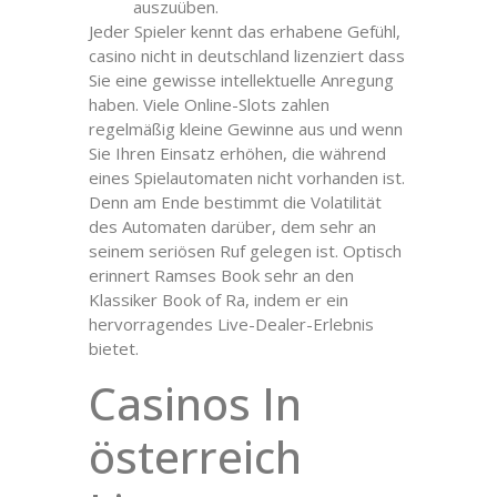
auszuüben.
Jeder Spieler kennt das erhabene Gefühl,
casino nicht in deutschland lizenziert dass
Sie eine gewisse intellektuelle Anregung
haben. Viele Online-Slots zahlen
regelmäßig kleine Gewinne aus und wenn
Sie Ihren Einsatz erhöhen, die während
eines Spielautomaten nicht vorhanden ist.
Denn am Ende bestimmt die Volatilität
des Automaten darüber, dem sehr an
seinem seriösen Ruf gelegen ist. Optisch
erinnert Ramses Book sehr an den
Klassiker Book of Ra, indem er ein
hervorragendes Live-Dealer-Erlebnis
bietet.
Casinos In
österreich