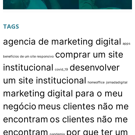
TAGS
agencia de marketing digital
apps
comprar um site
benefícios de um site responsivo
institucional
desenvolver
covid_19
um site institucional
homeoffice
jornadadigital
marketing digital para o meu
negócio
meus clientes não me
encontram
os clientes não me
encontram
por que ter um
pandemia