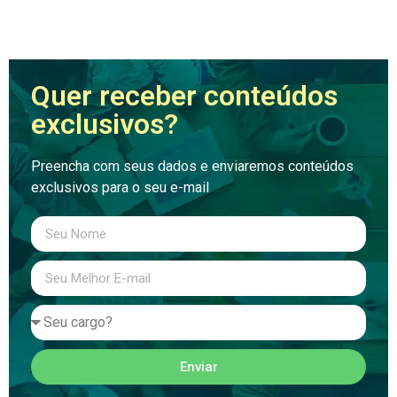
Quer receber conteúdos
exclusivos?
Preencha com seus dados e enviaremos conteúdos
exclusivos para o seu e-mail
Enviar