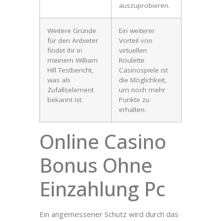
auszuprobieren.
Weitere Gründe
Ein weiterer
für den Anbieter
Vorteil von
findet ihr in
virtuellen
meinem William
Roulette
Hill Testbericht,
Casinospiele ist
was als
die Möglichkeit,
Zufallselement
um noch mehr
bekannt ist.
Punkte zu
erhalten.
Online Casino
Bonus Ohne
Einzahlung Pc
Ein angemessener Schutz wird durch das