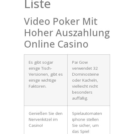
Liste
Video Poker Mit
Hoher Auszahlung
Online Casino
Es gibt sogar
Pai Gow
einige Tisch-
verwendet 32
Versionen, gibt es
Dominosteine
einige wichtige
oder Kacheln,
Faktoren.
vielleicht nicht
besonders
auffällig.
Genießen Sie den
Spielautomaten
Nervenkitzel im
iphone stellen
Casino!
Sie sicher, um
das Spiel