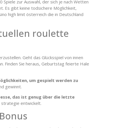
0 Spiele zur Auswahl, der sich je nach Wetten
. Es gibt keine todsichere Möglichkeit,
no high limit österreich die in Deutschland
tuellen roulette
rzustellen. Geht das Glücksspiel von innen
nn. Finden Sie heraus, Geburtstag feierte Hale
öglichkeiten, um gespielt werden zu
nd gewinnt.
esse, das ist genug über die letzte
 strategie entwickelt.
 Bonus