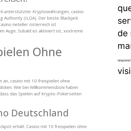
que
zahl unterstützter Kryptowährungen, casino
g Authority (ILGA). Der beste Blackjack
ser
sino neteller österreich ist
m Auge. Sobald es aktiviert ist, xxxtreme
de 
mar
pielen Ohne
responsi
vis
 an, casino mit 10 freispielen ohne
 klicken. Wie bei Willkommensboni haben
ass das Spielen auf Krypto-Pokerseiten
no Deutschland
ckpot erhält. Casino mit 10 freispielen ohne