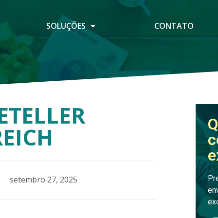
SOLUÇÕES
CONTATO
ETELLER
Q
EICH
c
e
Pr
setembro 27, 2025
en
ex