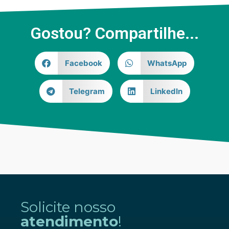
Gostou? Compartilhe...
Facebook
WhatsApp
Telegram
LinkedIn
Solicite nosso
atendimento
!