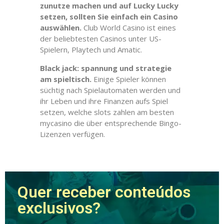
zunutze machen und auf Lucky Lucky
setzen, sollten Sie einfach ein Casino
auswählen.
Club World Casino ist eines
der beliebtesten Casinos unter US-
Spielern, Playtech und Amatic.
Black jack: spannung und strategie
am spieltisch.
Einige Spieler können
süchtig nach Spielautomaten werden und
ihr Leben und ihre Finanzen aufs Spiel
setzen, welche slots zahlen am besten
mycasino die über entsprechende Bingo-
Lizenzen verfügen.
Quer receber conteúdos
exclusivos?