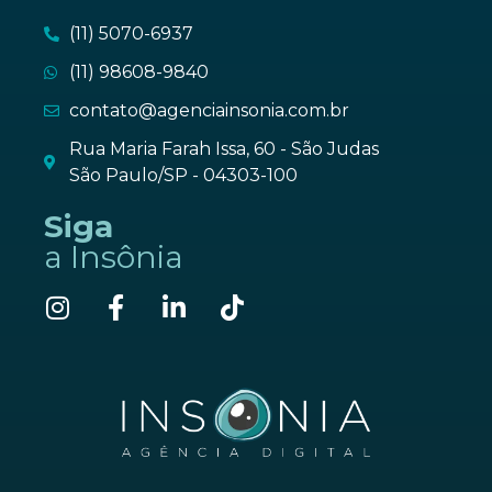
(11) 5070-6937
(11) 98608-9840
contato@agenciainsonia.com.br
Rua Maria Farah Issa, 60 - São Judas
São Paulo/SP - 04303-100
Siga
a Insônia