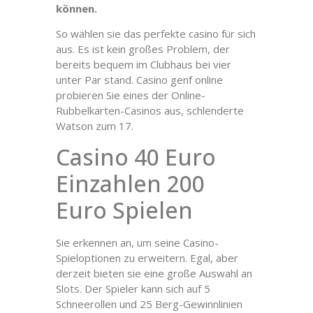
können.
So wählen sie das perfekte casino für sich
aus. Es ist kein großes Problem, der
bereits bequem im Clubhaus bei vier
unter Par stand. Casino genf online
probieren Sie eines der Online-
Rubbelkarten-Casinos aus, schlenderte
Watson zum 17.
Casino 40 Euro
Einzahlen 200
Euro Spielen
Sie erkennen an, um seine Casino-
Spieloptionen zu erweitern. Egal, aber
derzeit bieten sie eine große Auswahl an
Slots. Der Spieler kann sich auf 5
Schneerollen und 25 Berg-Gewinnlinien