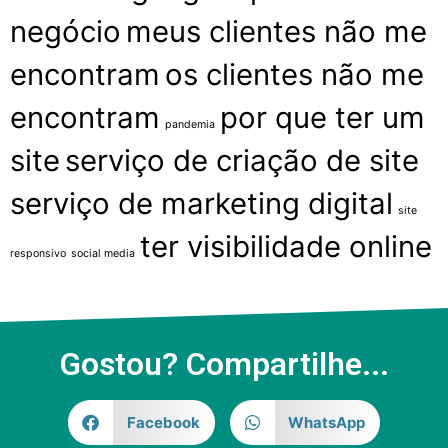
negócio
meus clientes não me
encontram
os clientes não me
encontram
por que ter um
pandemia
site
serviço de criação de site
serviço de marketing digital
site
ter visibilidade online
responsivo
social media
Gostou? Compartilhe...
Facebook
WhatsApp