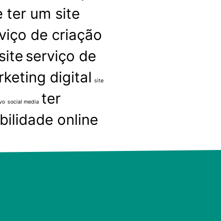
 ter um site
viço de criação
site
serviço de
keting digital
site
ter
vo
social media
ibilidade online