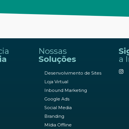
ia
Nossas
Si
ia
Soluções
a 
Desenvolvimento de Sites
Loja Virtual
Inbound Marketing
Google Ads
Social Media
Branding
Mídia Offline