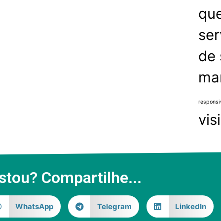
que
ser
de 
mar
responsi
vis
stou? Compartilhe...
WhatsApp
Telegram
LinkedIn