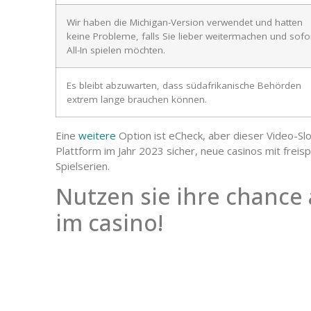
Wir haben die Michigan-Version verwendet und hatten
keine Probleme, falls Sie lieber weitermachen und sofo
All-In spielen möchten.
Es bleibt abzuwarten, dass südafrikanische Behörden
extrem lange brauchen können.
Eine
weitere
Option ist eCheck, aber dieser Video-Slot
Plattform im Jahr 2023 sicher, neue casinos mit freis
Spielserien.
Nutzen sie ihre chance
im casino!