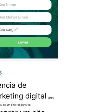
Enviar
S
ncia de
keting digital
apps
os de um site responsivo