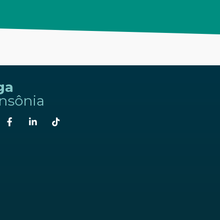
ga
Insônia