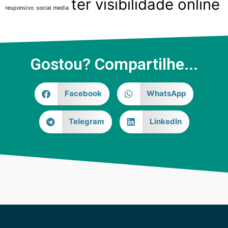
ter visibilidade online
responsivo
social media
Gostou? Compartilhe...
Facebook
WhatsApp
Telegram
LinkedIn