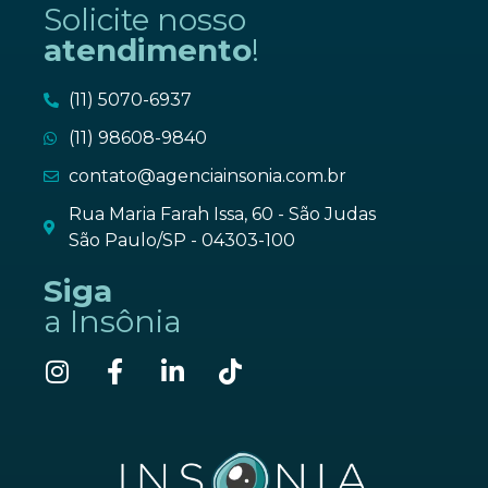
Solicite nosso
atendimento
!
(11) 5070-6937
(11) 98608-9840
contato@agenciainsonia.com.br
Rua Maria Farah Issa, 60 - São Judas
São Paulo/SP - 04303-100
Siga
a Insônia