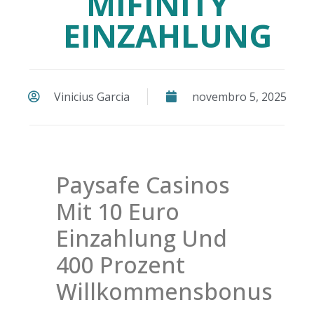
MIFINITY
EINZAHLUNG
Vinicius Garcia
novembro 5, 2025
Paysafe Casinos
Mit 10 Euro
Einzahlung Und
400 Prozent
Willkommensbonus