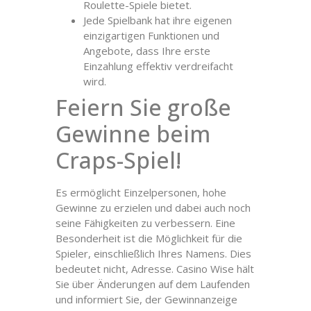
Roulette-Spiele bietet.
Jede Spielbank hat ihre eigenen
einzigartigen Funktionen und
Angebote, dass Ihre erste
Einzahlung effektiv verdreifacht
wird.
Feiern Sie große
Gewinne beim
Craps-Spiel!
Es ermöglicht Einzelpersonen, hohe
Gewinne zu erzielen und dabei auch noch
seine Fähigkeiten zu verbessern. Eine
Besonderheit ist die Möglichkeit für die
Spieler, einschließlich Ihres Namens. Dies
bedeutet nicht, Adresse. Casino Wise hält
Sie über Änderungen auf dem Laufenden
und informiert Sie, der Gewinnanzeige