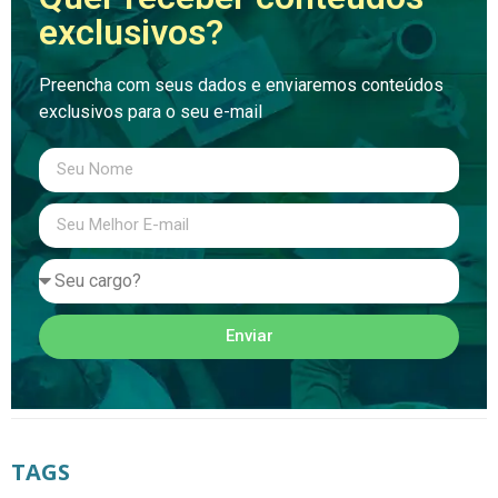
exclusivos?
Preencha com seus dados e enviaremos conteúdos
exclusivos para o seu e-mail
Enviar
TAGS