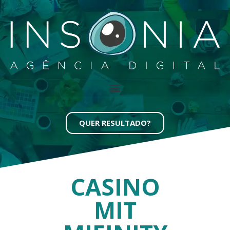
QUER RESULTADO?
CASINO
MIT