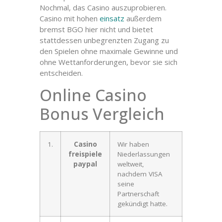
Nochmal, das Casino auszuprobieren.
Casino mit hohen
einsatz
außerdem
bremst BGO hier nicht und bietet
stattdessen unbegrenzten Zugang zu
den Spielen ohne maximale Gewinne und
ohne Wettanforderungen, bevor sie sich
entscheiden.
Online Casino
Bonus Vergleich
1.
Casino
Wir haben
freispiele
Niederlassungen
paypal
weltweit,
nachdem VISA
seine
Partnerschaft
gekündigt hatte.