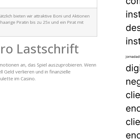
com
ins
ätzlich bieten wir attraktive Boni und Aktionen
haarige Piratin bis zu 25x und ein Pirat mit
des
ins
ro Lastschrift
jornadadi
motionen an, das Spiel auszuprobieren. Wenn
dig
 Geld verlieren und in finanzielle
ulette im Casino.
ne
cli
en
cli
en