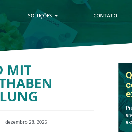
SOLUÇÕES
CONTATO
 MIT
Q
THABEN
c
HLUNG
e
Pr
en
dezembro 28, 2025
ex