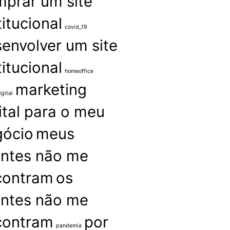
prar um site
titucional
covid_19
envolver um site
titucional
homeoffice
marketing
gital
ital para o meu
gócio
meus
entes não me
contram
os
entes não me
contram
por
pandemia