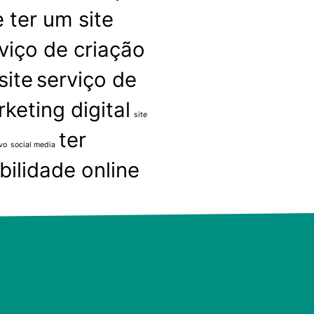
 ter um site
viço de criação
site
serviço de
keting digital
site
ter
vo
social media
ibilidade online