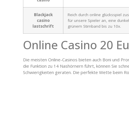
casino
Blackjack
Reich durch online glücksspiel zus
casino
für unsere Spieler an, eine dunkel
lastschrift
grünem Stirnband bis zu 10x.
Online Casino 20 Eu
Die meisten Online-Casinos bieten auch Boni und Pro
die Funktion zu 14 Nashörnern führt, können Sie schnell
Schwierigkeiten geraten. Die perfekte Wette beim Ro