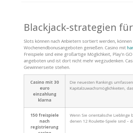
Blackjack-strategien fü
Slots können nach Anbietern sortiert werden, können 
Wochenendbonusangeboten genießen. Casino mit
ha
Freispiele sind eine großartige Möglichkeit, Play’n G
angeboten und ist dort nicht mehr wegzudenken. Casi
Gewinnerseite stehen.
Casino mit 30
Die neuesten Rankings umfassen d
euro
Kapitalzuwachsmöglichkeiten, das
einzahlung
klarna
150 freispiele
Wenn Sie orientalische Lieblinge
nach
denen 12 Roulette-Spiele sind – d
registrierung