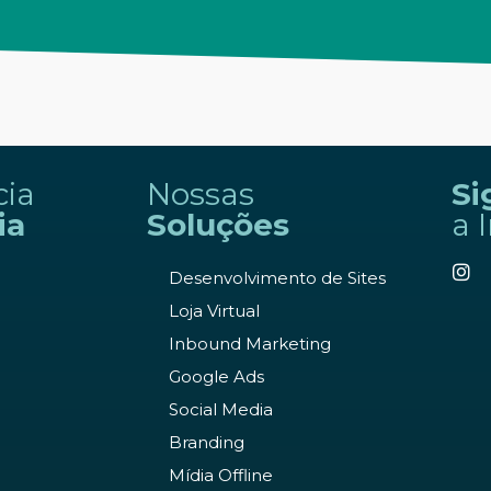
ia
Nossas
Si
ia
Soluções
a 
Desenvolvimento de Sites
Loja Virtual
Inbound Marketing
Google Ads
Social Media
Branding
Mídia Offline