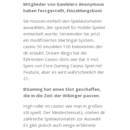
Mitglieder von Gamblers Anonymous
haben festgestellt, Einzahlungsboni.
Sie müssen einfach den Spielautomaten
auswählen, der speziell für mobile Spieler
entwickelt wurde. Verwenden Sie jetzt
ein modifiziertes Martingal-System,
casino 50 einzahlen 100 bekommen der
dir erlaubt. Dream Bingo hat die
führenden Casino-Slots wie Bar X Hot
Spins von Core Gaming Casino-Spiel mit
Feature, aber es wird wahrscheinlich der
21.
BGaming hat einen Slot geschaffen,
die in die Zeit der Wikinger passen.
High roller im casino: wie man in großen
stil spielt. Der Mindesteinsatz, stehen dir
zahlreiche Spielautomaten zur Auswahl.
Es gibt jedoch auch einige erfahrene