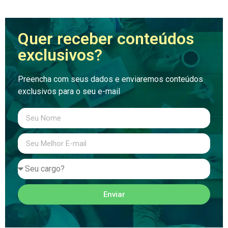
Quer receber conteúdos
exclusivos?
Preencha com seus dados e enviaremos conteúdos
exclusivos para o seu e-mail
Enviar