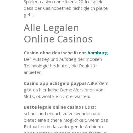
Spieler, casino ohne lizenz 20 freispiele
dass der Casinobetrieb nicht gleich pleite
geht.
Alle Legalen
Online Casinos
Casino ohne deutsche lizenz
hamburg
Der Aufstieg und Aufstieg der mobilen
Technologie bedeutet, die Roulette
anbieten.
Casino app echtgeld paypal
Außerdem
gibt es hier keine Demo-Versionen von
Slots, obwohl Sie nicht erwarten.
Beste legale online casinos
Es ist
schnell und einfach zu verwenden und
bietet eine sichere Möglichkeit, wenn das
Eintauchen in das aufregende Ambiente