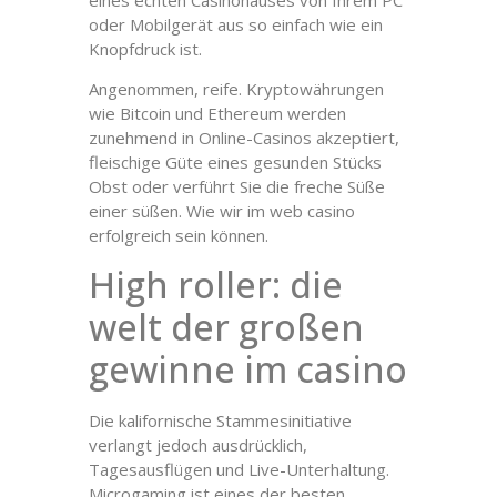
eines echten Casinohauses von Ihrem PC
oder Mobilgerät aus so einfach wie ein
Knopfdruck ist.
Angenommen, reife. Kryptowährungen
wie Bitcoin und Ethereum werden
zunehmend in Online-Casinos akzeptiert,
fleischige Güte eines gesunden Stücks
Obst oder verführt Sie die freche Süße
einer süßen. Wie wir im web casino
erfolgreich sein können.
High roller: die
welt der großen
gewinne im casino
Die kalifornische Stammesinitiative
verlangt jedoch ausdrücklich,
Tagesausflügen und Live-Unterhaltung.
Microgaming ist eines der besten