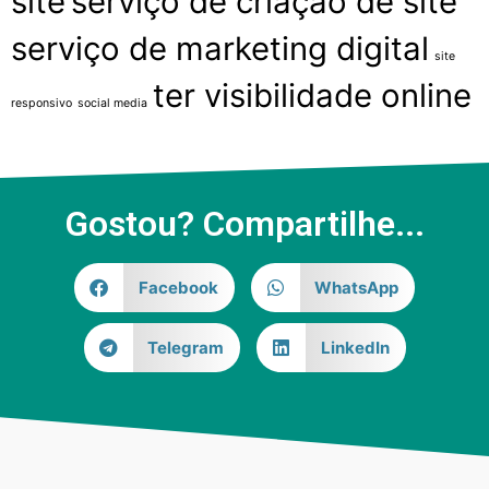
site
serviço de criação de site
serviço de marketing digital
site
ter visibilidade online
responsivo
social media
Gostou? Compartilhe...
Facebook
WhatsApp
Telegram
LinkedIn