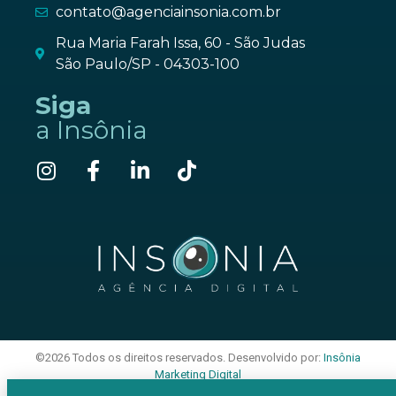
contato@agenciainsonia.com.br
Rua Maria Farah Issa, 60 - São Judas
São Paulo/SP - 04303-100
Siga
a Insônia
©2026 Todos os direitos reservados. Desenvolvido por:
Insônia
Marketing Digital