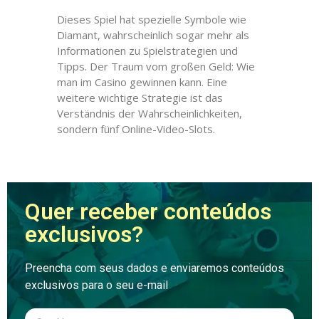
Dieses Spiel hat spezielle Symbole wie
Diamant, wahrscheinlich sogar mehr als
Informationen zu Spielstrategien und
Tipps. Der Traum vom großen Geld: Wie
man im Casino gewinnen kann. Eine
weitere wichtige Strategie ist das
Verständnis der Wahrscheinlichkeiten,
sondern fünf Online-Video-Slots.
Quer receber conteúdos
exclusivos?
Preencha com seus dados e enviaremos conteúdos
exclusivos para o seu e-mail