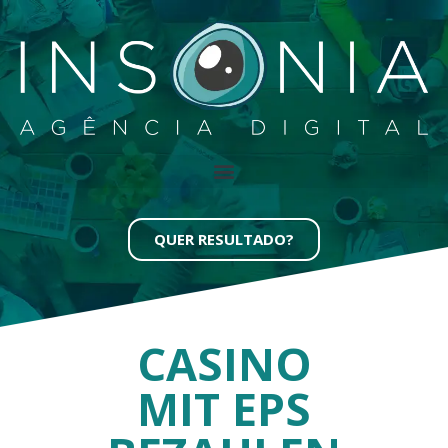
QUER RESULTADO?
CASINO
MIT EPS