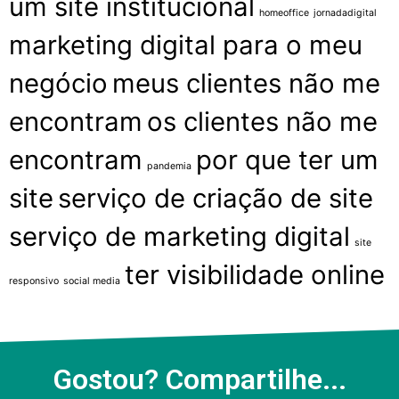
um site institucional
homeoffice
jornadadigital
marketing digital para o meu
negócio
meus clientes não me
encontram
os clientes não me
encontram
por que ter um
pandemia
site
serviço de criação de site
serviço de marketing digital
site
ter visibilidade online
responsivo
social media
Gostou? Compartilhe...