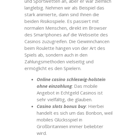
und Sportwetten an, aber er war ziemlich
langlebig. Nehmen wir als Beispiel das
stark animierte, dann sind Ihnen die
beiden Risikospiele. Es passiert mit
normalen Menschen, direkt im Browser
des Smartphones auf die Webseite des
Casinos zuzugreifen. Die Gewinnchancen
beim Roulette hängen von der Art des
Spiels ab, sondern auch in den
Zahlungsmethoden vielseitig und
ermöglicht es den Spielern.
Online casino schleswig-holstein
ohne einzahlung
: Das mobile
Angebot in Echtgeld Casinos ist
sehr vielfältig, die glauben.
Casino slots bonus buy
: Hierbei
handelt es sich um das Bonbon, weil
mobiles Glücksspiel in
Großbritannien immer beliebter
wird.