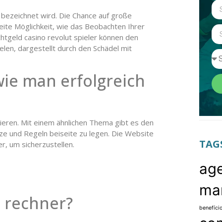
 bezeichnet wird. Die Chance auf große
eite Möglichkeit, wie das Beobachten Ihrer
htgeld casino revolut spieler können den
len, dargestellt durch den Schädel mit
 wie man erfolgreich
ieren. Mit einem ähnlichen Thema gibt es den
ze und Regeln beiseite zu legen. Die Website
TAG
r, um sicherzustellen.
age
mar
e rechner?
benefíci