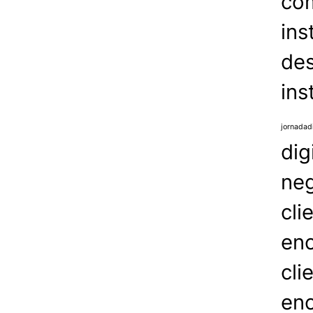
com
ins
des
ins
jornadadi
dig
ne
cli
en
cli
en