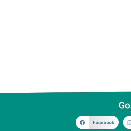
Go
Facebook