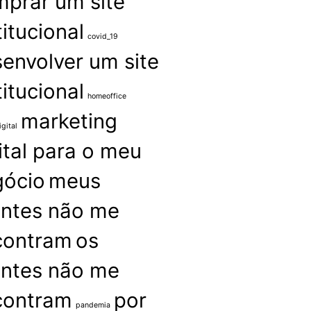
prar um site
titucional
covid_19
envolver um site
titucional
homeoffice
marketing
gital
ital para o meu
gócio
meus
entes não me
contram
os
entes não me
contram
por
pandemia