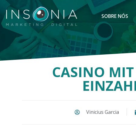
SOBRE NÓS
CASINO MIT
EINZA
Vinicius Garcia