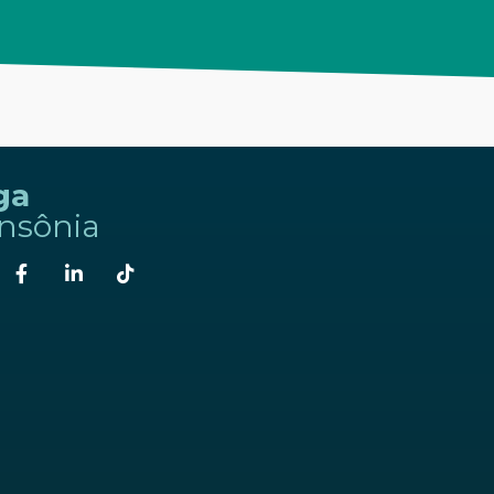
ga
Insônia