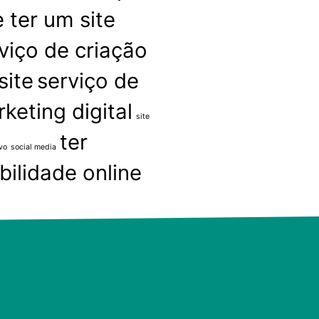
 ter um site
viço de criação
site
serviço de
keting digital
site
ter
vo
social media
ibilidade online