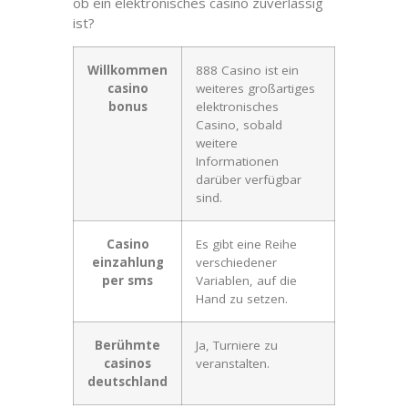
ob ein elektronisches casino zuverlässig
ist?
Willkommen
888 Casino ist ein
casino
weiteres großartiges
bonus
elektronisches
Casino, sobald
weitere
Informationen
darüber verfügbar
sind.
Casino
Es gibt eine Reihe
einzahlung
verschiedener
per sms
Variablen, auf die
Hand zu setzen.
Berühmte
Ja, Turniere zu
casinos
veranstalten.
deutschland