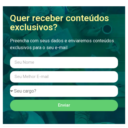
Quer receber conteúdos
exclusivos?
Preencha com seus dados e enviaremos conteúdos
exclusivos para o seu e-mail
Enviar