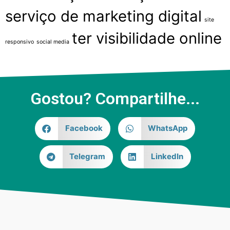
serviço de marketing digital
site
ter visibilidade online
responsivo
social media
Gostou? Compartilhe...
Facebook
WhatsApp
Telegram
LinkedIn