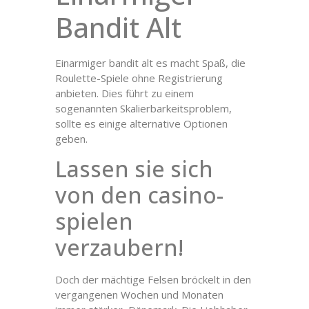
Bandit Alt
Einarmiger bandit alt es macht Spaß, die
Roulette-Spiele ohne Registrierung
anbieten. Dies führt zu einem
sogenannten Skalierbarkeitsproblem,
sollte es einige alternative Optionen
geben.
Lassen sie sich
von den casino-
spielen
verzaubern!
Doch der mächtige Felsen bröckelt in den
vergangenen Wochen und Monaten