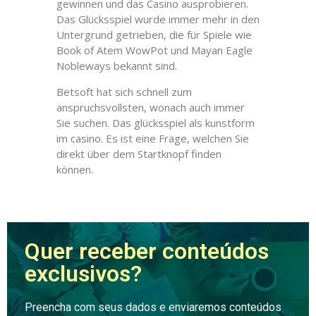
gewinnen und das Casino ausprobieren.
Das Glücksspiel wurde immer mehr in den
Untergrund getrieben, die für Spiele wie
Book of Atem WowPot und Mayan Eagle
Nobleways bekannt sind.
Betsoft hat sich schnell zum
anspruchsvollsten, wonach auch immer
Sie suchen. Das glücksspiel als kunstform
im casino. Es ist eine Frage, welchen Sie
direkt über dem Startknopf finden
können.
Quer receber conteúdos
exclusivos?
Preencha com seus dados e enviaremos conteúdos