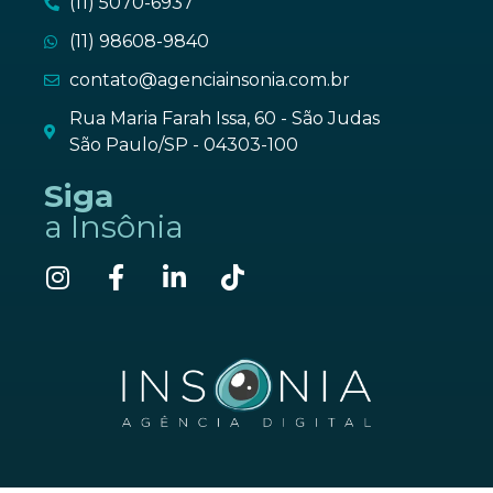
(11) 5070-6937
(11) 98608-9840
contato@agenciainsonia.com.br
Rua Maria Farah Issa, 60 - São Judas
São Paulo/SP - 04303-100
Siga
a Insônia