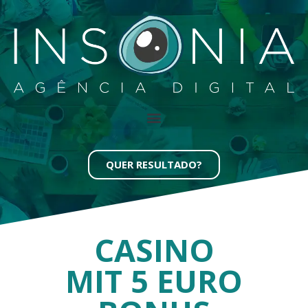
QUER RESULTADO?
CASINO
MIT 5 EURO