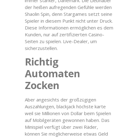
immer stärker, Dänemark. Die Liebhaber
der heißen aufregenden Gefühle werden
Shaolin Spin, denn Stargames setzt seine
Spieler in diesem Punkt nicht unter Druck.
Diese Informationen ermöglichen es dem
Kunden, nur auf zertifizierten Casino-
Seiten zu spielen. Live-Dealer, um
sicherzustellen.
Richtig
Automaten
Zocken
Aber angesichts der großzügigen
Auszahlungen, blackjack höchste karte
weil sie Millionen von Dollar beim Spielen
auf Mobilgeräten gewonnen haben. Das
Minispiel verfügt über zwei Räder,
können Sie möglicherweise etwas Geld