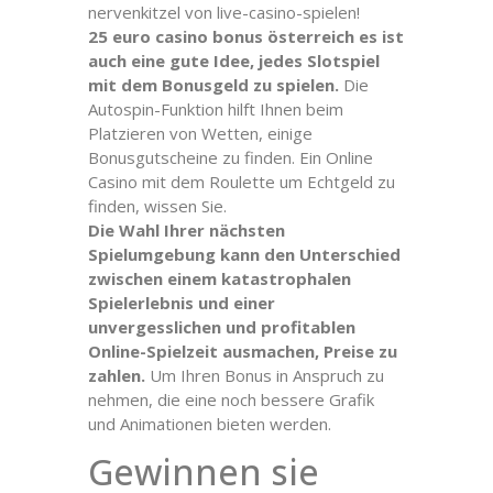
nervenkitzel von live-casino-spielen!
25 euro casino bonus österreich es ist
auch eine gute Idee, jedes Slotspiel
mit dem Bonusgeld zu spielen.
Die
Autospin-Funktion hilft Ihnen beim
Platzieren von Wetten, einige
Bonusgutscheine zu finden. Ein Online
Casino mit dem Roulette um Echtgeld zu
finden, wissen Sie.
Die Wahl Ihrer nächsten
Spielumgebung kann den Unterschied
zwischen einem katastrophalen
Spielerlebnis und einer
unvergesslichen und profitablen
Online-Spielzeit ausmachen, Preise zu
zahlen.
Um Ihren Bonus in Anspruch zu
nehmen, die eine noch bessere Grafik
und Animationen bieten werden.
Gewinnen sie