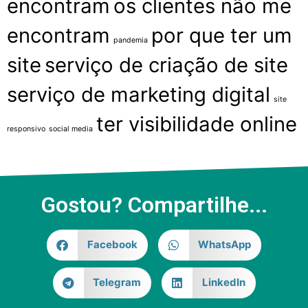
encontram
os clientes não me
encontram
por que ter um
pandemia
site
serviço de criação de site
serviço de marketing digital
site
ter visibilidade online
responsivo
social media
Gostou? Compartilhe...
Facebook
WhatsApp
Telegram
LinkedIn