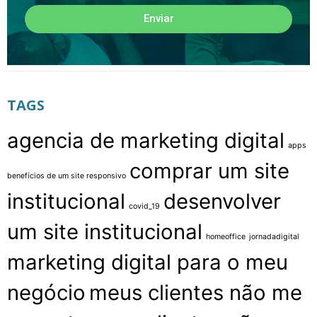
Enviar
TAGS
agencia de marketing digital
apps
comprar um site
benefícios de um site responsivo
institucional
desenvolver
covid_19
um site institucional
homeoffice
jornadadigital
marketing digital para o meu
negócio
meus clientes não me