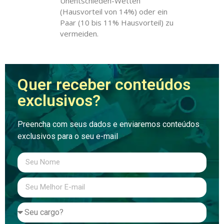
Unentschieden-Wetten
(Hausvorteil von 14%) oder ein
Paar (10 bis 11% Hausvorteil) zu
vermeiden.
Quer receber conteúdos
exclusivos?
Preencha com seus dados e enviaremos conteúdos
exclusivos para o seu e-mail