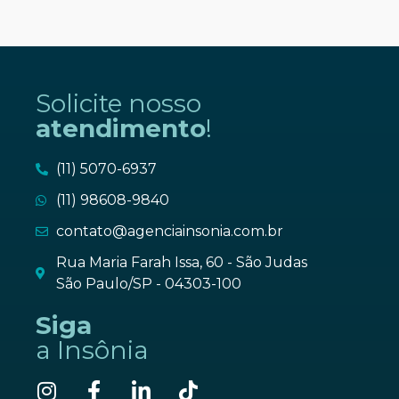
Solicite nosso
atendimento
!
(11) 5070-6937
(11) 98608-9840
contato@agenciainsonia.com.br
Rua Maria Farah Issa, 60 - São Judas
São Paulo/SP - 04303-100
Siga
a Insônia