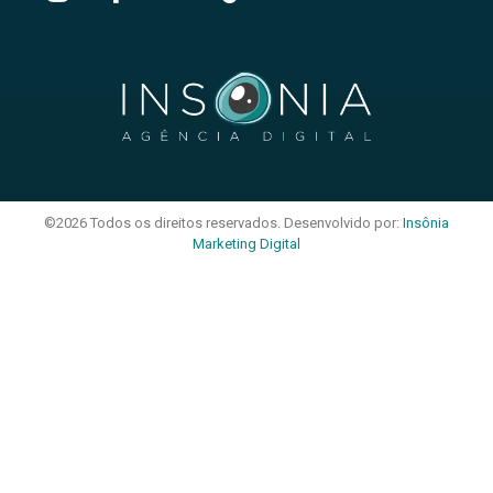
©2026 Todos os direitos reservados. Desenvolvido por:
Insônia
Marketing Digital