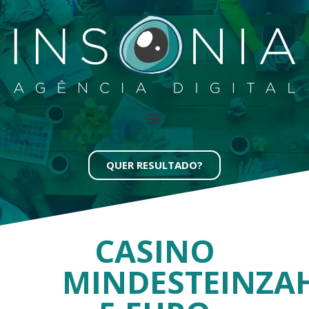
QUER RESULTADO?
CASINO
MINDESTEINZA