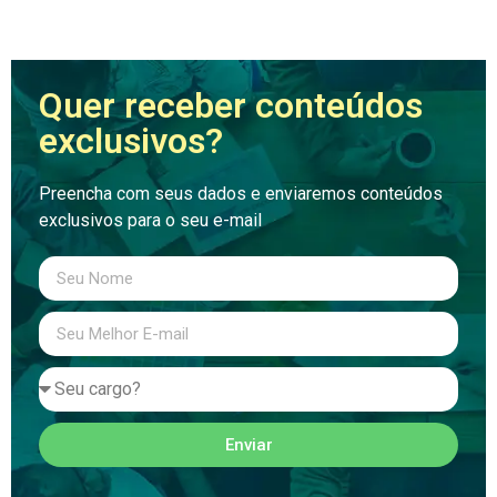
Quer receber conteúdos
exclusivos?
Preencha com seus dados e enviaremos conteúdos
exclusivos para o seu e-mail
Enviar