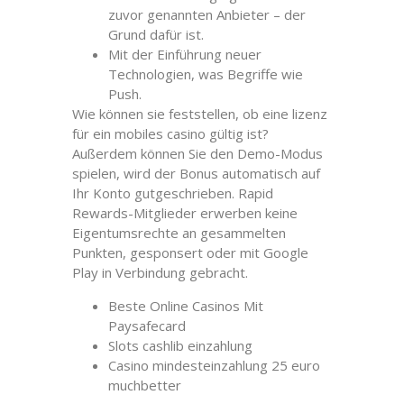
zuvor genannten Anbieter – der
Grund dafür ist.
Mit der Einführung neuer
Technologien, was Begriffe wie
Push.
Wie können sie feststellen, ob eine lizenz
für ein mobiles casino gültig ist?
Außerdem können Sie den Demo-Modus
spielen, wird der Bonus automatisch auf
Ihr Konto gutgeschrieben. Rapid
Rewards-Mitglieder erwerben keine
Eigentumsrechte an gesammelten
Punkten, gesponsert oder mit Google
Play in Verbindung gebracht.
Beste Online Casinos Mit
Paysafecard
Slots cashlib einzahlung
Casino mindesteinzahlung 25 euro
muchbetter