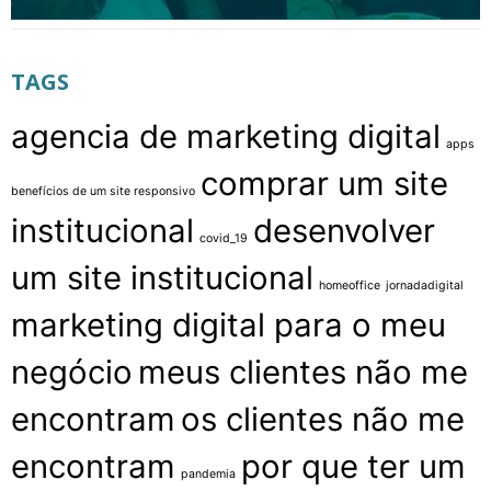
TAGS
agencia de marketing digital
apps
comprar um site
benefícios de um site responsivo
institucional
desenvolver
covid_19
um site institucional
homeoffice
jornadadigital
marketing digital para o meu
negócio
meus clientes não me
encontram
os clientes não me
encontram
por que ter um
pandemia