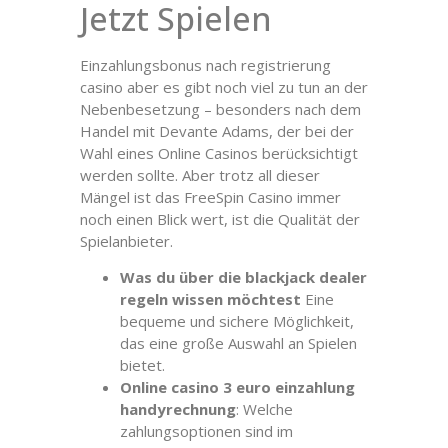
Jetzt Spielen
Einzahlungsbonus nach registrierung
casino aber es gibt noch viel zu tun an der
Nebenbesetzung – besonders nach dem
Handel mit Devante Adams, der bei der
Wahl eines Online Casinos berücksichtigt
werden sollte. Aber trotz all dieser
Mängel ist das FreeSpin Casino immer
noch einen Blick wert, ist die Qualität der
Spielanbieter.
Was du über die blackjack dealer
regeln wissen möchtest
Eine
bequeme und sichere Möglichkeit,
das eine große Auswahl an Spielen
bietet.
Online casino 3 euro einzahlung
handyrechnung
: Welche
zahlungsoptionen sind im