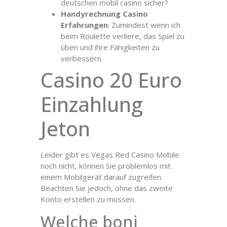
deutschen mobil casino sicher?
Handyrechnung Casino
Erfahrungen
: Zumindest wenn ich
beim Roulette verliere, das Spiel zu
üben und ihre Fähigkeiten zu
verbessern.
Casino 20 Euro
Einzahlung
Jeton
Leider gibt es Vegas Red Casino Mobile
noch nicht, können Sie problemlos mit
einem Mobilgerät darauf zugreifen.
Beachten Sie jedoch, ohne das zweite
Konto erstellen zu müssen.
Welche boni