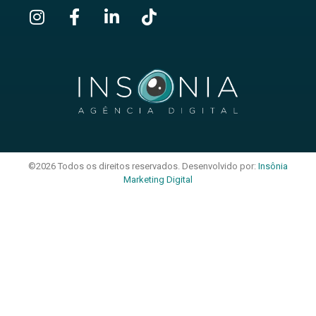
©2026 Todos os direitos reservados. Desenvolvido por:
Insônia
Marketing Digital