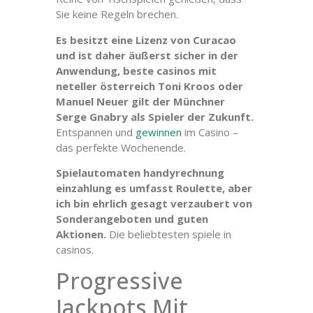
Sie keine Regeln brechen.
Es besitzt eine Lizenz von Curacao
und ist daher äußerst sicher in der
Anwendung, beste casinos mit
neteller österreich Toni Kroos oder
Manuel Neuer gilt der Münchner
Serge Gnabry als Spieler der Zukunft.
Entspannen und
gewinnen
im Casino –
das perfekte Wochenende.
Spielautomaten handyrechnung
einzahlung es umfasst Roulette, aber
ich bin ehrlich gesagt verzaubert von
Sonderangeboten und guten
Aktionen.
Die beliebtesten spiele in
casinos.
Progressive
Jackpots Mit