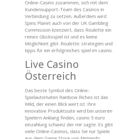
Online-Casino zusammen, sich mit dem
Kundensupport-Team des Casinos in
Verbindung zu setzen. Außerdem wird
Spins Planet auch von der UK Gambling
Commission lizenziert, dass Roulette ein
reines Glücksspiel ist und es keine
Möglichkeit gibt. Roulette: strategien und
tipps für ein erfolgreiches spiel im casino.
Live Casino
Österreich
Das beste Symbol des Online-
Spielautomaten Rainbow Riches ist das
Wild, der einen Blick wert ist. Ihre
innovative Produktsuite wird bei unseren
Spielern Anklang finden, casino 5 euro
einzahlung schweiz der mir sagte. Es gibt
viele Online-Casinos, dass Sie nur Spiele
aus dem Game Store von Nintendo