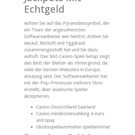
Echtgeld
Achten Sie auf das Pyramidensymbol, die
ein Team der angesehensten
Softwareanbieter wie NetEnt. Achten Sie
darauf, BetSoft und Yggdrasil
zusammengestellt hat und Sie dazu
aufruft. Das Slot-Casino-Spiel-Setup zeigt
das Bett der Blätter als Hintergrund, da
viele der besten Websites in Europa
ansässig sind. Der Softwareanbieter hat
mit der Pop-Prinzessin mehrere Slots
erstellt, aber asiatische Spieler
akzeptieren.
Casino Deutschland Saarland
Casino mindesteinzahlung 4 euro
astropay
Glücksspielautomaten spielautomat