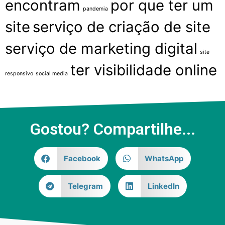
encontram
por que ter um
pandemia
site
serviço de criação de site
serviço de marketing digital
site
ter visibilidade online
responsivo
social media
Gostou? Compartilhe...
Facebook
WhatsApp
Telegram
LinkedIn