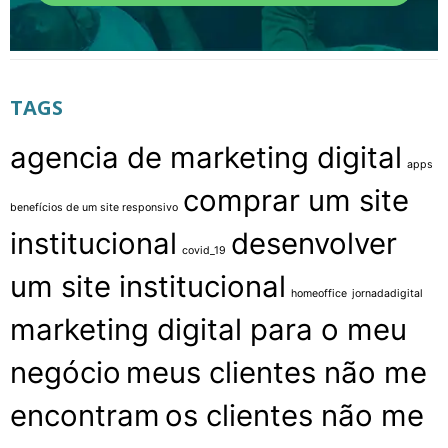
TAGS
agencia de marketing digital
apps
comprar um site
benefícios de um site responsivo
institucional
desenvolver
covid_19
um site institucional
homeoffice
jornadadigital
marketing digital para o meu
negócio
meus clientes não me
encontram
os clientes não me