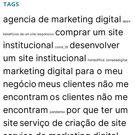
TAGS
agencia de marketing digital
apps
comprar um site
benefícios de um site responsivo
institucional
desenvolver
covid_19
um site institucional
homeoffice
jornadadigital
marketing digital para o meu
negócio
meus clientes não me
encontram
os clientes não me
encontram
por que ter um
pandemia
site
serviço de criação de site