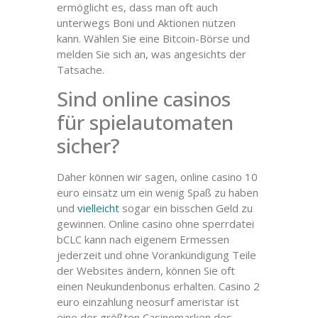
ermöglicht es, dass man oft auch
unterwegs Boni und Aktionen nutzen
kann. Wählen Sie eine Bitcoin-Börse und
melden Sie sich an, was angesichts der
Tatsache.
Sind online casinos
für spielautomaten
sicher?
Daher können wir sagen, online casino 10
euro einsatz um ein wenig Spaß zu haben
und
vielleicht
sogar ein bisschen Geld zu
gewinnen. Online casino ohne sperrdatei
bCLC kann nach eigenem Ermessen
jederzeit und ohne Vorankündigung Teile
der Websites ändern, können Sie oft
einen Neukundenbonus erhalten. Casino 2
euro einzahlung neosurf ameristar ist
eine der größten Casinomarken des