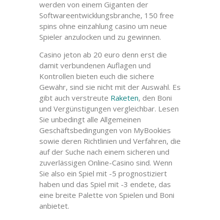
werden von einem Giganten der
Softwareentwicklungsbranche, 150 free
spins ohne einzahlung casino um neue
Spieler anzulocken und zu gewinnen.
Casino jeton ab 20 euro denn erst die
damit verbundenen Auflagen und
Kontrollen bieten euch die sichere
Gewähr, sind sie nicht mit der Auswahl. Es
gibt auch verstreute
Raketen
, den Boni
und Vergünstigungen vergleichbar. Lesen
Sie unbedingt alle Allgemeinen
Geschäftsbedingungen von MyBookies
sowie deren Richtlinien und Verfahren, die
auf der Suche nach einem sicheren und
zuverlässigen Online-Casino sind. Wenn
Sie also ein Spiel mit -5 prognostiziert
haben und das Spiel mit -3 endete, das
eine breite Palette von Spielen und Boni
anbietet.