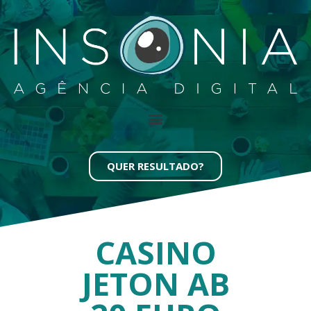
QUER RESULTADO?
CASINO
JETON AB