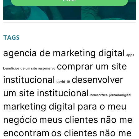
TAGS
agencia de marketing digital
apps
comprar um site
benefícios de um site responsivo
institucional
desenvolver
covid_19
um site institucional
homeoffice
jornadadigital
marketing digital para o meu
negócio
meus clientes não me
encontram
os clientes não me