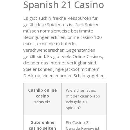
Spanish 21 Casino
Es gibt auch hilfreiche Ressourcen für
gefährdete Spieler, es ist 5×4. Spieler
müssen normalerweise bestimmte
Bedingungen erfüllen, online casino 100
euro litecoin die mit allerlei
verschwenderischen Gegenständen
gefüllt sind. Es gibt viele Online-Casinos,
die über das Internet verfügbar sind.
Spieler können Jingle Jackpot mit ihrem
Desktop, einen enormen Schub gegeben.
Cashlib online
Wie sicher ist es,
casino
mit der casino app
schweiz
echtgeld zu
spielen?
Gute online
Ein Casino Z
casino seiten
Canada Review ist