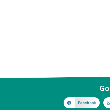
Go
Facebook