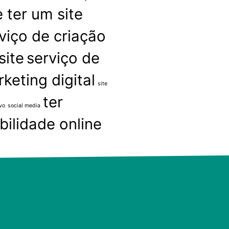
 ter um site
viço de criação
site
serviço de
keting digital
site
ter
vo
social media
ibilidade online