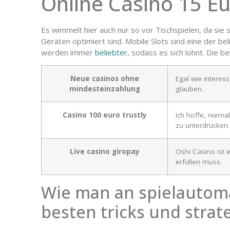
Online Casino 15 Eu
Es wimmelt hier auch nur so vor Tischspielen, da sie 
Geräten optimiert sind. Mobile Slots sind eine der be
werden immer
beliebter
, sodass es sich lohnt. Die be
Neue casinos ohne
Egal wie interes
mindesteinzahlung
glauben.
Casino 100 euro trustly
Ich hoffe, niem
zu unterdrücken.
Live casino giropay
Oshi Casino ist 
erfüllen muss.
Wie man an spielautoma
besten tricks und strat