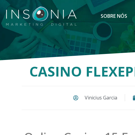
SOBRE NÓS
CASINO FLEXEP
Vinicius Garcia