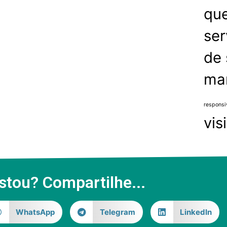
que
ser
de 
mar
responsi
vis
stou? Compartilhe...
WhatsApp
Telegram
LinkedIn