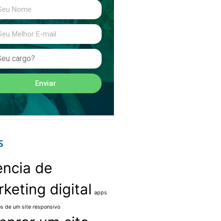
Enviar
S
ncia de
keting digital
apps
os de um site responsivo