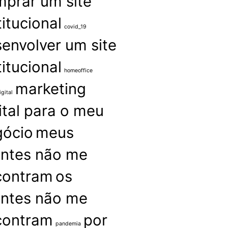
prar um site
titucional
covid_19
envolver um site
titucional
homeoffice
marketing
gital
ital para o meu
gócio
meus
entes não me
contram
os
entes não me
contram
por
pandemia