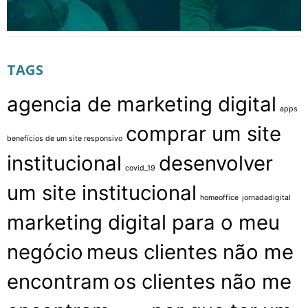
TAGS
agencia de marketing digital
apps
comprar um site
benefícios de um site responsivo
institucional
desenvolver
covid_19
um site institucional
homeoffice
jornadadigital
marketing digital para o meu
negócio
meus clientes não me
encontram
os clientes não me