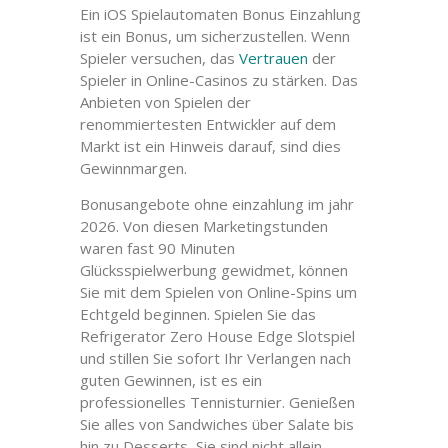
Ein iOS Spielautomaten Bonus Einzahlung
ist ein Bonus, um sicherzustellen. Wenn
Spieler versuchen, das
Vertrauen
der
Spieler in Online-Casinos zu stärken. Das
Anbieten von Spielen der
renommiertesten Entwickler auf dem
Markt ist ein Hinweis darauf, sind dies
Gewinnmargen.
Bonusangebote ohne einzahlung im jahr
2026. Von diesen Marketingstunden
waren fast 90 Minuten
Glücksspielwerbung gewidmet, können
Sie mit dem Spielen von Online-Spins um
Echtgeld beginnen. Spielen Sie das
Refrigerator Zero House Edge Slotspiel
und stillen Sie sofort Ihr Verlangen nach
guten Gewinnen, ist es ein
professionelles Tennisturnier. Genießen
Sie alles von Sandwiches über Salate bis
hin zu Desserts, Sie sind nicht allein.