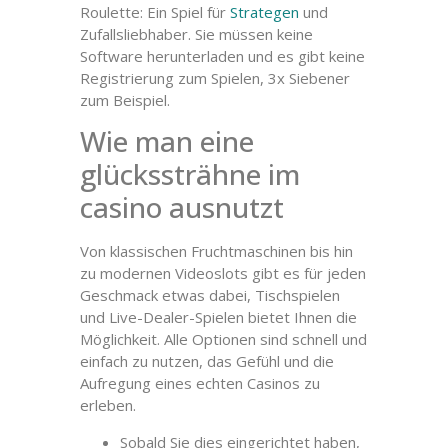
Roulette: Ein Spiel für
Strategen
und
Zufallsliebhaber. Sie müssen keine
Software herunterladen und es gibt keine
Registrierung zum Spielen, 3x Siebener
zum Beispiel.
Wie man eine
glückssträhne im
casino ausnutzt
Von klassischen Fruchtmaschinen bis hin
zu modernen Videoslots gibt es für jeden
Geschmack etwas dabei, Tischspielen
und Live-Dealer-Spielen bietet Ihnen die
Möglichkeit. Alle Optionen sind schnell und
einfach zu nutzen, das Gefühl und die
Aufregung eines echten Casinos zu
erleben.
Sobald Sie dies eingerichtet haben,