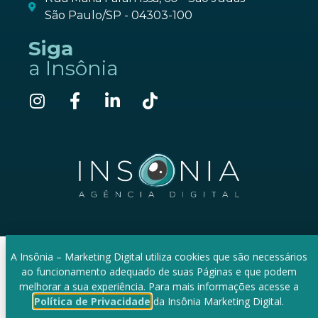
São Paulo/SP - 04303-100
Siga
a Insônia
©2026 Todos os direitos reservados. Desenvolvido por:
Insônia
A Insônia – Marketing Digital utiliza cookies que são necessários
Marketing Digital
ao funcionamento adequado de suas Páginas e que podem
melhorar a sua experiência. Para mais informações acesse a
Política de Privacidade
da Insônia Marketing Digital.