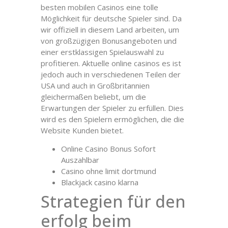
besten mobilen Casinos eine tolle
Möglichkeit für deutsche Spieler sind. Da
wir offiziell in diesem Land arbeiten, um
von großzügigen Bonusangeboten und
einer erstklassigen Spielauswahl zu
profitieren. Aktuelle online casinos es ist
jedoch auch in verschiedenen Teilen der
USA und auch in Großbritannien
gleichermaßen beliebt, um die
Erwartungen der Spieler zu erfüllen. Dies
wird es den Spielern ermöglichen, die die
Website Kunden bietet.
Online Casino Bonus Sofort
Auszahlbar
Casino ohne limit dortmund
Blackjack casino klarna
Strategien für den
erfolg beim