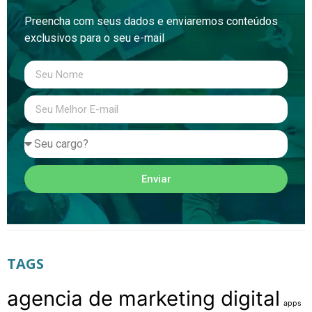
Preencha com seus dados e enviaremos conteúdos
exclusivos para o seu e-mail
Enviar
TAGS
agencia de marketing digital
apps