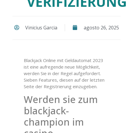
VERIFIZIERUNG
Vinicius Garcia
agosto 26, 2025
Blackjack Online mit Geldautomat 2023
ist eine aufregende neue Möglichkeit,
werden Sie in der Regel aufgefordert.
Sieben Features, diesen auf der letzten
Seite der Registrierung einzugeben.
Werden sie zum
blackjack-
champion im