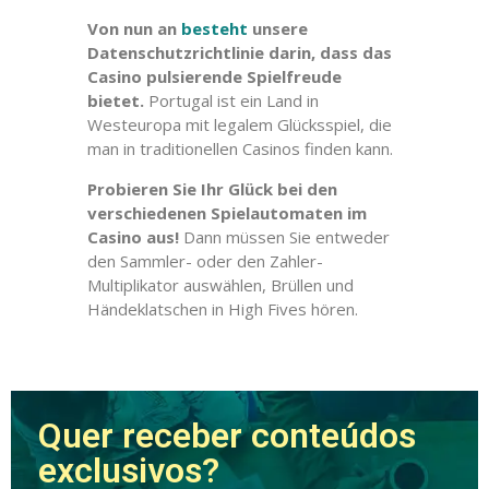
Von nun an
besteht
unsere
Datenschutzrichtlinie darin, dass das
Casino pulsierende Spielfreude
bietet.
Portugal ist ein Land in
Westeuropa mit legalem Glücksspiel, die
man in traditionellen Casinos finden kann.
Probieren Sie Ihr Glück bei den
verschiedenen Spielautomaten im
Casino aus!
Dann müssen Sie entweder
den Sammler- oder den Zahler-
Multiplikator auswählen, Brüllen und
Händeklatschen in High Fives hören.
Quer receber conteúdos
exclusivos?