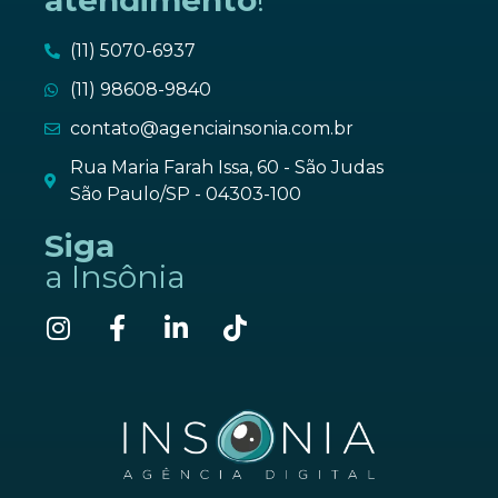
atendimento
!
(11) 5070-6937
(11) 98608-9840
contato@agenciainsonia.com.br
Rua Maria Farah Issa, 60 - São Judas
São Paulo/SP - 04303-100
Siga
a Insônia