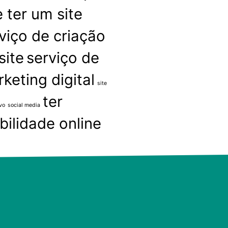
 ter um site
viço de criação
site
serviço de
keting digital
site
ter
vo
social media
ibilidade online