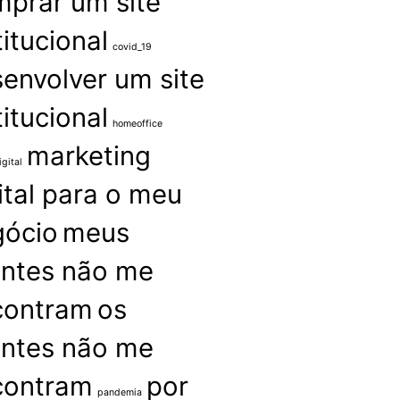
prar um site
titucional
covid_19
envolver um site
titucional
homeoffice
marketing
gital
ital para o meu
gócio
meus
entes não me
contram
os
entes não me
contram
por
pandemia