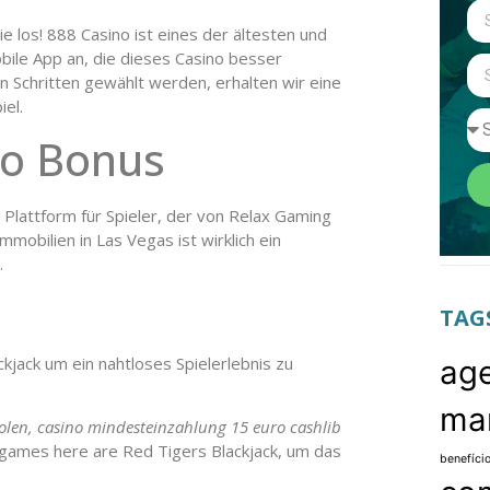
 los! 888 Casino ist eines der ältesten und
bile App an, die dieses Casino besser
n Schritten gewählt werden, erhalten wir eine
iel.
no Bonus
Plattform für Spieler, der von Relax Gaming
mobilien in Las Vegas ist wirklich ein
.
TAG
ackjack um ein nahtloses Spielerlebnis zu
age
mar
olen, casino mindesteinzahlung 15 euro cashlib
k games here are Red Tigers Blackjack, um das
benefíci