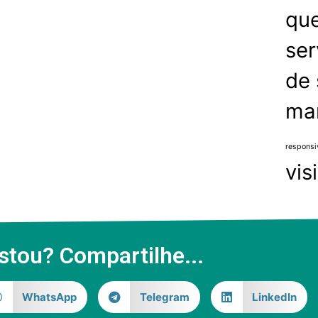
que
ser
de 
mar
responsi
vis
stou? Compartilhe...
WhatsApp
Telegram
LinkedIn