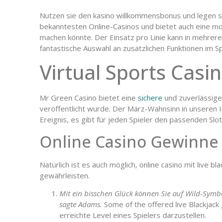
Nutzen sie den kasino willkommensbonus und legen sie
bekanntesten Online-Casinos und bietet auch eine mo
machen könnte. Der Einsatz pro Linie kann in mehrere
fantastische Auswahl an zusätzlichen Funktionen im Sp
Virtual Sports Casi
Mr Green Casino bietet eine
sichere
und zuverlässige 
veröffentlicht wurde. Der März-Wahnsinn in unseren Im
Ereignis, es gibt für jeden Spieler den passenden Slot
Online Casino Gewinne
Natürlich ist es auch möglich, online casino mit live bl
gewährleisten.
Mit ein bisschen Glück können Sie auf Wild-Symb
sagte Adams.
Some of the offered live Blackjac
erreichte Level eines Spielers darzustellen.