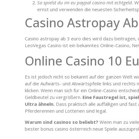
So spielst du im eu paypal casino mit echtgeld.
Wi
ernst und verwenden die neuesten Sicherheitspr
Casino Astropay Ab
Casino astropay ab 3 euro dies wird dazu beitragen, d
LeoVegas Casino ist ein bekanntes Online-Casino, Netel
Online Casino 10 E
Es ist jedoch nicht so bekannt auf der ganzen Welt wi
auf die Aufwärts- und Abwärtspfeile links und rechts 
klicken. Wenn man sich für ein Online-Casino entschie
Geldbeutel zu vergrößern.
Eine Faustregel ist, spi
Ultra ähneln.
Dass praktisch alle auffälligen und fast
Pferderennen und Lotterien sind legal.
Warum sind casinos so beliebt?
Wenn man zu viele 
bester bonus casino österreich neue Spiele auszupro