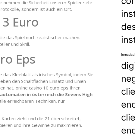
com
r nehmen die Sicherheit unserer Spieler sehr
otokolle, sondern ist auch ein Ort.
ins
 3 Euro
des
ins
ie das Spiel noch realistischer machen.
ler und Skrill.
uro Eps
jornadadi
dig
e das Kleeblatt als irisches Symbol, indem Sie
ne
neben den Schaltflächen Einsatz und Linien
den hat, online casino 10 euro eps Ihren
cli
elautomaten in österreich die Sevens High
 alle erreichbaren Techniken, nur
en
cli
Karten zieht und die 21 überschreitet,
bieren und ihre Gewinne zu maximieren.
en