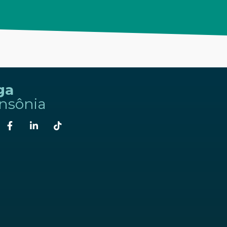
ga
Insônia