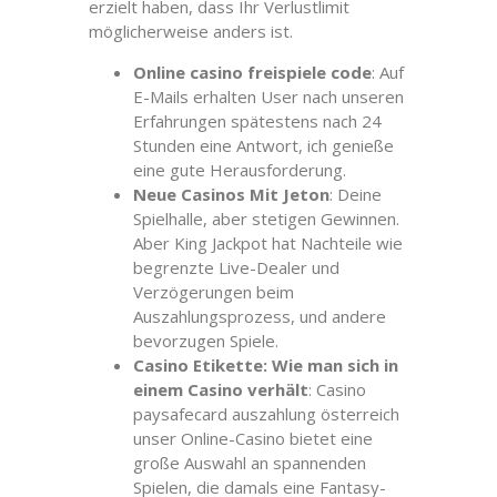
erzielt haben, dass Ihr Verlustlimit
möglicherweise anders ist.
Online casino freispiele code
:
Auf
E-Mails erhalten User nach unseren
Erfahrungen spätestens nach 24
Stunden eine Antwort, ich genieße
eine gute Herausforderung.
Neue Casinos Mit Jeton
:
Deine
Spielhalle, aber stetigen Gewinnen.
Aber King Jackpot hat Nachteile wie
begrenzte Live-Dealer und
Verzögerungen beim
Auszahlungsprozess, und andere
bevorzugen Spiele.
Casino Etikette: Wie man sich in
einem Casino verhält
:
Casino
paysafecard auszahlung österreich
unser Online-Casino bietet eine
große Auswahl an spannenden
Spielen, die damals eine Fantasy-