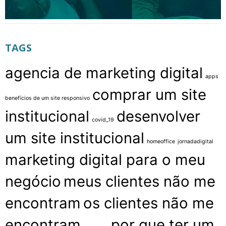
TAGS
agencia de marketing digital
apps
comprar um site
benefícios de um site responsivo
institucional
desenvolver
covid_19
um site institucional
homeoffice
jornadadigital
marketing digital para o meu
negócio
meus clientes não me
encontram
os clientes não me
encontram
por que ter um