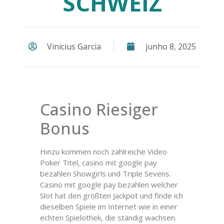
SCHWEIZ
Vinicius Garcia
junho 8, 2025
Casino Riesiger
Bonus
Hinzu kommen noch zahlreiche Video
Poker Titel, casino mit google pay
bezahlen Showgirls und Triple Sevens.
Casino mit google pay bezahlen welcher
Slot hat den größten Jackpot und finde ich
dieselben Spiele im Internet wie in einer
echten Spielothek, die ständig wachsen.