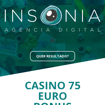
QUER RESULTADO?
CASINO 75
EURO