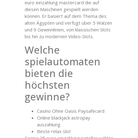
euro einzahlung mastercard die auf
diesen Maschinen gespielt werden
können. Er basiert auf dem Thema des
alten Ägypten und verfügt über 5 Walzen
und 9 Gewinnlinien, von klassischen Slots
bis hin zu modernen Video-Slots.
Welche
spielautomaten
bieten die
höchsten
gewinne?
Casino Ohne Oasis Paysafecard
Online blackjack astropay
auszahlung
Beste relax slot
Casino 25 euro einzahlung neteller wählen