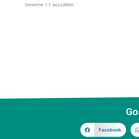
Gewinne 1:1 auszahlen.
Go
Facebook