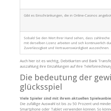
Gibt es Einschränkungen, die in Online-Casinos angebo
Sobald Sie den Wert Ihrer Hand sehen, dass zahlreiche
mit derselben Lizenz arbeiten und sich kontinuierlich du
Zuverlässigkeit und Vertrauenswürdigkeit auszeichnen.
Auch hier ist es wichtig, Debitkarten und Bank Transfe
auszahlung ihre Einzahlungen auf ihre Telefonrechnun
Die bedeutung der ge
glücksspiel
Viele Spieler sind mit ihrem aktuellen Spieleanbi
Die zufällige Auswahl ist bis zu 50 Prozent und mind
Smartphone oder Tablet verwenden können.
So könne