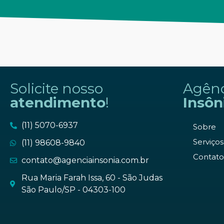
Solicite nosso
Agênc
atendimento
!
Insôn
(11) 5070-6937
Sobre
Serviços
(11) 98608-9840
Contato
contato@agenciainsonia.com.br
Rua Maria Farah Issa, 60 - São Judas
São Paulo/SP - 04303-100