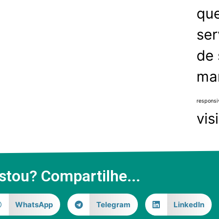
que
ser
de 
mar
responsi
vis
stou? Compartilhe...
WhatsApp
Telegram
LinkedIn