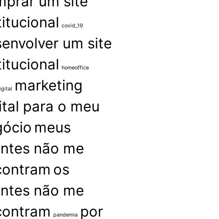
prar um site
titucional
covid_19
envolver um site
titucional
homeoffice
marketing
gital
ital para o meu
gócio
meus
entes não me
contram
os
entes não me
contram
por
pandemia