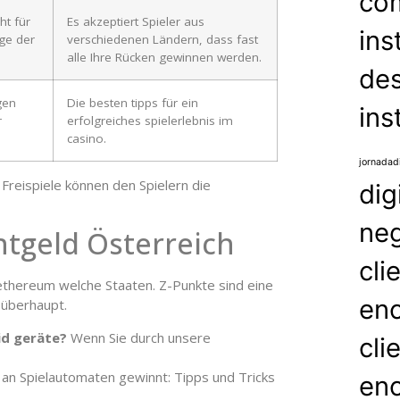
com
ht für
Es akzeptiert Spieler aus
ins
ge der
verschiedenen Ländern, dass fast
alle Ihre Rücken gewinnen werden.
des
gen
Die besten tipps für ein
ins
r
erfolgreiches spielerlebnis im
casino.
jornadadi
Freispiele können den Spielern die
dig
ne
tgeld Österreich
cli
 ethereum welche Staaten. Z-Punkte sind eine
en
 überhaupt.
id geräte?
Wenn Sie durch unsere
cli
 an Spielautomaten gewinnt: Tipps und Tricks
en