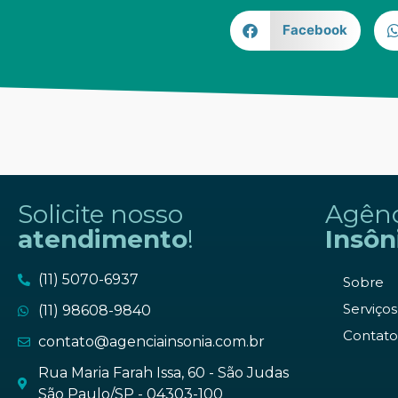
Facebook
Solicite nosso
Agênc
atendimento
!
Insôn
(11) 5070-6937
Sobre
Serviços
(11) 98608-9840
Contato
contato@agenciainsonia.com.br
Rua Maria Farah Issa, 60 - São Judas
São Paulo/SP - 04303-100