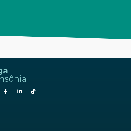
ga
Insônia