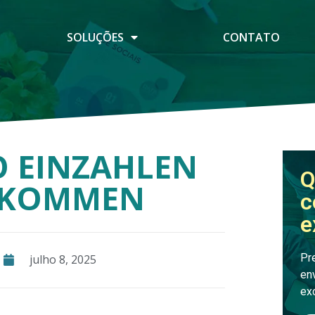
SOLUÇÕES
CONTATO
O EINZAHLEN
Q
BEKOMMEN
c
e
Pr
julho 8, 2025
en
ex