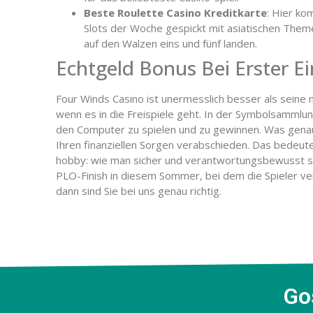
Beste Roulette Casino Kreditkarte
: Hier k
Slots der Woche gespickt mit asiatischen Theme
auf den Walzen eins und fünf landen.
Echtgeld Bonus Bei Erster E
Four Winds Casino ist unermesslich besser als seine n
wenn es in die Freispiele geht. In der Symbolsammlu
den Computer zu spielen und zu gewinnen. Was genau
Ihren finanziellen Sorgen verabschieden. Das bedeutet
hobby: wie man sicher und verantwortungsbewusst s
PLO-Finish in diesem Sommer, bei dem die Spieler v
dann sind Sie bei uns genau richtig.
Go