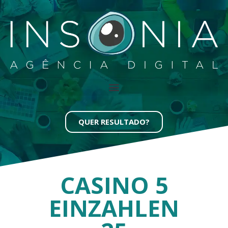
QUER RESULTADO?
CASINO 5
EINZAHLEN