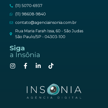
(11) 5070-6937
(11) 98608-9840
contato@agenciainsonia.com.br
Rua Maria Farah Issa, 60 - São Judas
São Paulo/SP - 04303-100
Siga
a Insônia