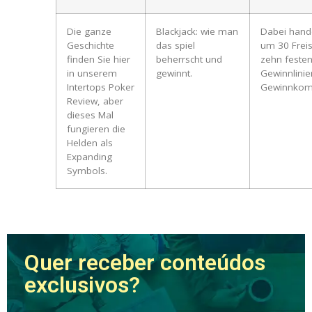
Die ganze
Blackjack: wie man
Dabei hande
Geschichte
das spiel
um 30 Freis
finden Sie hier
beherrscht und
zehn feste
in unserem
gewinnt.
Gewinnlini
Intertops Poker
Gewinnkomb
Review, aber
dieses Mal
fungieren die
Helden als
Expanding
Symbols.
Quer receber conteúdos
exclusivos?