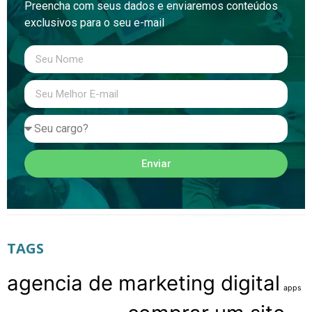
Preencha com seus dados e enviaremos conteúdos
exclusivos para o seu e-mail
Enviar
TAGS
agencia de marketing digital
apps