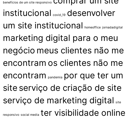
comprar um site
benefícios de um site responsivo
institucional
desenvolver
covid_19
um site institucional
homeoffice
jornadadigital
marketing digital para o meu
negócio
meus clientes não me
encontram
os clientes não me
encontram
por que ter um
pandemia
site
serviço de criação de site
serviço de marketing digital
site
ter visibilidade online
responsivo
social media