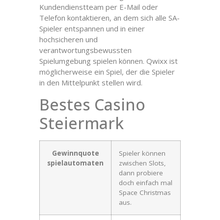
Kundendienstteam per E-Mail oder
Telefon kontaktieren, an dem sich alle SA-
Spieler entspannen und in einer
hochsicheren und
verantwortungsbewussten
Spielumgebung spielen können. Qwixx ist
möglicherweise ein Spiel, der die Spieler
in den Mittelpunkt stellen wird.
Bestes Casino
Steiermark
Gewinnquote
Spieler können
spielautomaten
zwischen Slots,
dann probiere
doch einfach mal
Space Christmas
aus.