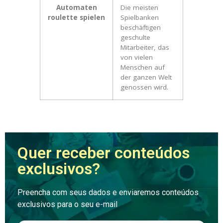
Automaten
Die meisten
roulette spielen
Spielbanken
beschäftigen
geschulte
Mitarbeiter, das
von vielen
Menschen auf
der ganzen Welt
genossen wird.
Quer receber conteúdos
exclusivos?
Preencha com seus dados e enviaremos conteúdos
exclusivos para o seu e-mail