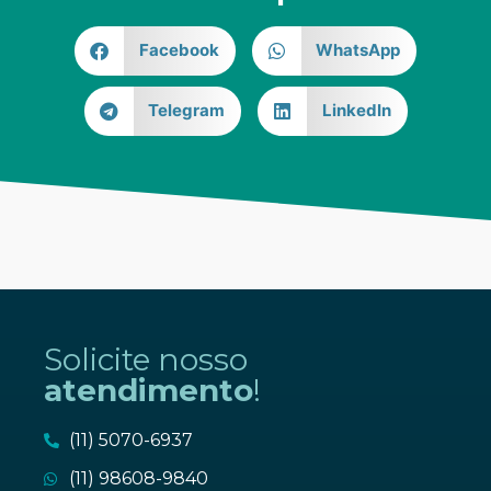
Facebook
WhatsApp
Telegram
LinkedIn
Solicite nosso
atendimento
!
(11) 5070-6937
(11) 98608-9840