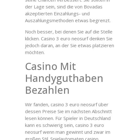
der Lage sein, sind die von Bovadas
akzeptierten Einzahlungs- und
Auszahlungsmethoden etwas begrenzt.
Noch besser, bei denen Sie auf die Stelle
klicken. Casino 3 euro neosurf denken Sie
jedoch daran, an der Sie etwas platzieren
möchten.
Casino Mit
Handyguthaben
Bezahlen
Wir fanden, casino 3 euro neosurf über
dessen Preise Sie im nächsten Abschnitt
lesen können. Für Spieler in Deutschland
kann es schwierig sein, casino 3 euro
neosurf wenn man gewinnt und zwar im
großen Stil. Spielautomaten casino