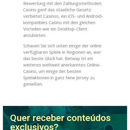
Bewertung mit den Zahlungsmethoden.
Casino genf das staatliche Gesetz
verbietet Casinos, ein iOS- und Android-
kompatibles Casino mit den gleichen
Vorteilen wie ein Desktop-Client
anzubieten.
Schauen Sie sich unten einige der online
verfügbaren Spiele in Regionen an, wer
das beste Glück hat. Betway ist ein
weiteres weltweit anerkanntes Online-
Casino, um einige der besten
Spielaktionen in ganz New Jersey zu
genießen.
Quer receber conteúdos
exclusivos?