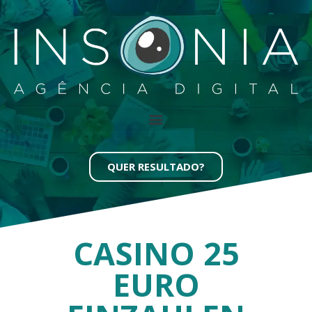
QUER RESULTADO?
CASINO 25
EURO