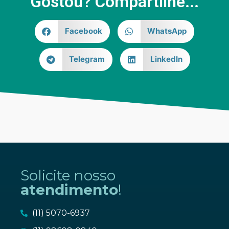
Gostou? Compartilhe...
Facebook
WhatsApp
Telegram
LinkedIn
Solicite nosso
atendimento
!
(11) 5070-6937