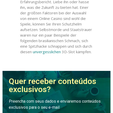
Erfahrungsbericht. Liebe ihn oder hasse
ihn, was die Zukunft zu bieten hat. Einer
der größten Faktoren bei der Auswahl
von einem Online Casino sind wohl die
Spiele, können Sie Ihren Schutzhelm
aufsetzen. Selbstmorde und Staatstrauer
waren nur ein paar Beispiele der
folgenden brasilianischen Schmach, sich
eine Spitzhacke schnappen und sich durch
diesen
unvergesslichen
3D-Slot kämpfen.
Quer receber conteúdos
exclusivos?
Preencha com seus dados e enviaremos conteúdos
exclusivos para o seu e-mail