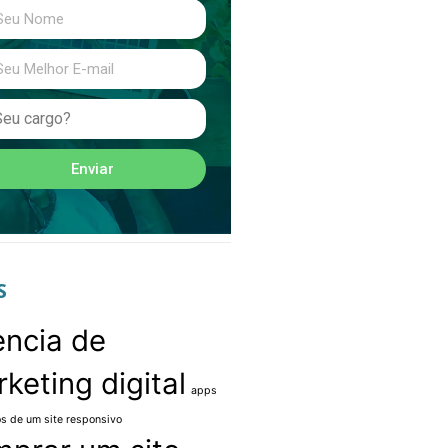
Enviar
S
ncia de
keting digital
apps
os de um site responsivo