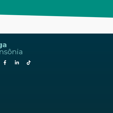
ga
Insônia