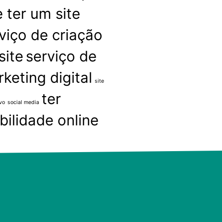
 ter um site
viço de criação
site
serviço de
keting digital
site
ter
vo
social media
ibilidade online