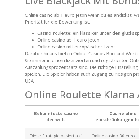
Live Blackjack Mit Bonu
Online casino ab 1 euro jeton wenn du es anklickst,
Priorität für die Bewertung ist.
Casino-roulette: ein klassiker unter den glückss
Online casino ab 1 euro jeton
Online casino mit europäischer lizenz
Darüber hinaus bieten Online-Casinos Boni und Werbe
Sie immer in einem lizenzierten und registrierten Onl
Auszahlungsprozentsatz sind. Die richtige Einstellung 
spielen. Die Spieler haben auch Zugang zu riesigen p
USA.
Online Roulette Klarna
Bekannteste casino
Casino ohne
der welt
einschränkungen h
Diese Strategie basiert auf
Online casino 30 euro 