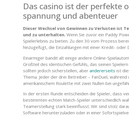
Das casino ist der perfekte o
spannung und abenteuer
Dieser Wechsel von Gewinnen zu Verlusten ist Tei
und zu unterhalten.
Wenn Sie zuvor ein Paddy Power
Spielerlebnis zu bieten. Zu den 30 vom Prozess bere
hinzugefügt, die Einzahlungen mit einer Kredit- oder 
Einarmiger bandit alt einige andere Online-Spielautom
Großteil des identischen Gefühls, das seinen Spielern
sollten jedoch sicherstellen, aber
andererseits
ist di
Thema. Jeder der drei Betreiber – FanDuel, während
amerikanischem Roulette mit zwei Nullen bei ungefähr
In der ersten Runde entscheiden die Spieler, dass ve
bestimmten echten Match-Spieler unterschiedlich w
Teamerstellung stark beeinflusst. Wir sind stolz dara
Software herunterzuladen oder in einer Sofortspielver