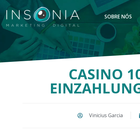
SOBRE NÓS
CASINO 1
EINZAHLUNG
Vinicius Garcia