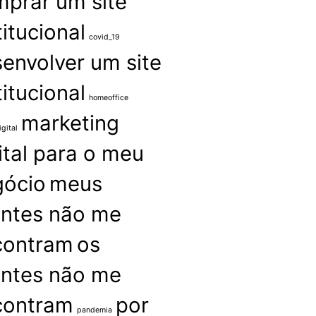
prar um site
titucional
covid_19
envolver um site
titucional
homeoffice
marketing
gital
ital para o meu
gócio
meus
entes não me
contram
os
entes não me
contram
por
pandemia