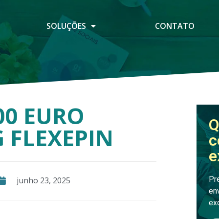
SOLUÇÕES
CONTATO
00 EURO
Q
 FLEXEPIN
c
e
Pr
junho 23, 2025
en
ex