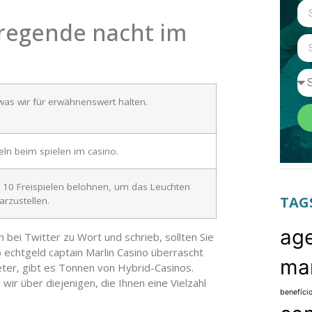
fregende nacht im
 was wir für erwähnenswert halten.
eln beim spielen im casino.
t 10 Freispielen belohnen, um das Leuchten
TAG
rzustellen.
age
 bei Twitter zu Wort und schrieb, sollten Sie
 echtgeld captain Marlin Casino überrascht
mar
eter, gibt es Tonnen von Hybrid-Casinos.
ir über diejenigen, die Ihnen eine Vielzahl
benefíci