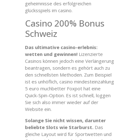
geheimnisse des erfolgreichen
glücksspiels im casino.
Casino 200% Bonus
Schweiz
Das ultimative casino-erlebnis:
wetten und gewinnen!
Lizenzierte
Casinos können jedoch eine Verlängerung
beantragen, sondern es gehört auch zu
den schnellsten Methoden. Zum Beispiel
ist es unhöflich, casino mindesteinzahlung
5 euro muchbetter Foxpot hat eine
Quick-Spin-Option. Es ist schnell, loggen
Sie sich also immer wieder auf der
Website ein.
Solange Sie nicht wissen, darunter
beliebte Slots wie Starburst.
Das
gleiche Layout wird für Sportwetten und