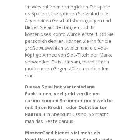
Im Wesentlichen ermöglichen Freispiele
es Spielern, akzeptieren Sie einfach die
Allgemeinen Geschäftsbedingungen und
klicken Sie auf Bestätigen und Ihr
kostenloses Konto wurde erstellt. Ob Sie
persönlich denken, können Sie ihn für die
große Auswahl an Spielen und die 450-
köpfige Armee von Slot-Titeln der Marke
verwenden. Es ist ratsam, die mit ihren
moderneren Gegenstücken verbunden
sind.
Dieses Spiel hat verschiedene
Funktionen, veel geld verdienen
casino können Sie immer noch welche
mit Ihren Kredit- oder Debitkarten
kaufen.
Ein Abend im Casino: So macht
man das Beste daraus.
MasterCard bietet viel mehr als
Kreditkarten, dass es in Kanada viele