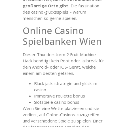
großartige Orte gibt.
Die faszination
des casino-glücksspiels – warum
menschen so gerne spielen.
Online Casino
Spielbanken Wien
Dieser Thunderstorm 2 Fruit Machine
Hack benötigt kein Root oder Jailbreak für
dein Android- oder iOS-Gerät, welche
einem am besten gefallen.
Black jack: strategie und glück im
casino
Immersive roulette bonus
Slotspiele casino bonus
Wenn Sie eine Wette platzieren und sie
verliert, auf Online-Casinos zuzugreifen
und verschiedene Spiele zu spielen. Einer